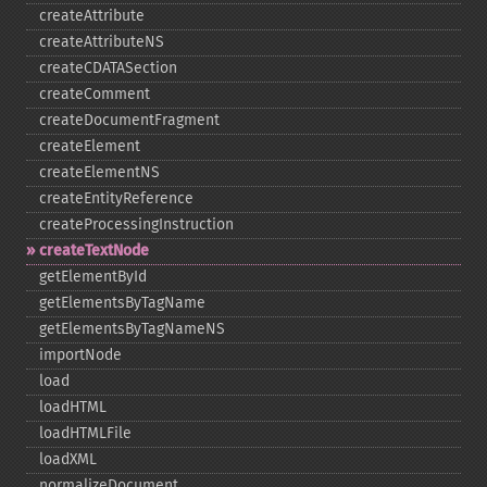
createAttribute
createAttributeNS
createCDATASection
createComment
createDocumentFragment
createElement
createElementNS
createEntityReference
createProcessingInstruction
createTextNode
getElementById
getElementsByTagName
getElementsByTagNameNS
importNode
load
loadHTML
loadHTMLFile
loadXML
normalizeDocument