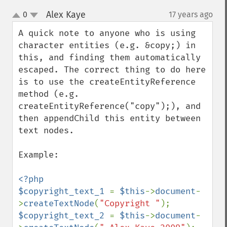
Alex Kaye
0
17 years ago
¶
up
down
A quick note to anyone who is using 
character entities (e.g. &copy;) in 
this, and finding them automatically 
escaped. The correct thing to do here 
is to use the createEntityReference 
method (e.g. 
createEntityReference("copy");), and 
then appendChild this entity between 
text nodes.

Example:

<?php

$copyright_text_1 
= 
$this
->
document
-
>
createTextNode
(
"Copyright "
$copyright_text_2 
= 
$this
->
document
-