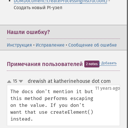
DOMDocument::createProcessingInstruction()
-
Создать новый PI-узел
Нашли ошибку?
Инструкция
•
Исправление
•
Сообщение об ошибке
＋
Примечания пользователей
Добавить
2 notes
drewish at katherinehouse dot com
15
¶
up
down
11 years ago
The docs don't mention it but 
this method performs escaping 
on the value. If you don't 
want that use createElement() 
instead.