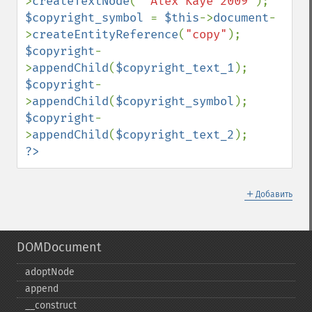
>
createTextNode
(
" Alex Kaye 2009"
$copyright_symbol 
= 
$this
->
document
-
>
createEntityReference
(
"copy"
$copyright
-
>
appendChild
(
$copyright_text_1
$copyright
-
>
appendChild
(
$copyright_symbol
$copyright
-
>
appendChild
(
$copyright_text_2
?>
＋
Добавить
DOMDocument
adoptNode
append
_​_​construct