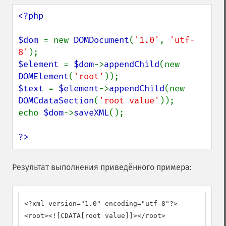
<?php

$dom 
= new 
DOMDocument
(
'1.0'
, 
'utf-
8'
$element 
= 
$dom
->
appendChild
(new 
DOMElement
(
'root'
$text 
= 
$element
->
appendChild
(new 
DOMCdataSection
(
'root value'
));

echo 
$dom
->
saveXML
();

?>
Результат выполнения приведённого примера:
<?xml version="1.0" encoding="utf-8"?>

<root><![CDATA[root value]]></root>