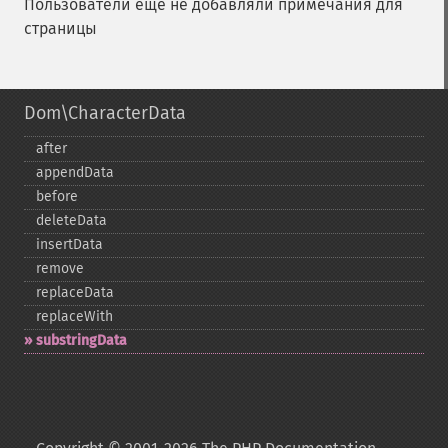
Пользователи ещё не добавляли примечания для
страницы
Dom\CharacterData
after
appendData
before
deleteData
insertData
remove
replaceData
replaceWith
substringData