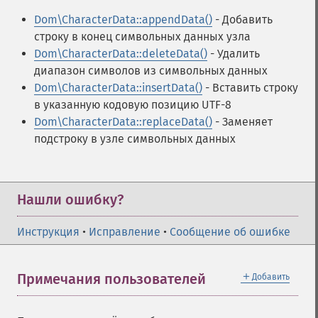
Dom\CharacterData::appendData()
- Добавить
строку в конец символьных данных узла
Dom\CharacterData::deleteData()
- Удалить
диапазон символов из символьных данных
Dom\CharacterData::insertData()
- Вставить строку
в указанную кодовую позицию UTF-8
Dom\CharacterData::replaceData()
- Заменяет
подстроку в узле символьных данных
Нашли ошибку?
Инструкция
•
Исправление
•
Сообщение об ошибке
＋
Примечания пользователей
Добавить