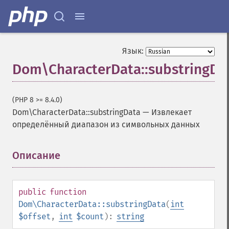
Язык:
Dom\CharacterData::substringDa
(PHP 8 >= 8.4.0)
Dom\CharacterData::substringData
—
Извлекает
определённый диапазон из символьных данных
Описание
¶
public
function
Dom\CharacterData::substringData
(
int
$offset
,
int
$count
):
string