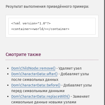
Результат выполнения приведённого примера:
<?xml version="1.0"?>

<container><world/></container>
Смотрите также
¶
Dom\ChildNode::remove()
- Удаляет узел
Dom\CharacterData::after()
- Добавляет узлы
после символьных данных
Dom\CharacterData::before()
- Добавляет узлы
перед символьными данными
Dom\CharacterData::replaceWith()
- Заменяет
символьные данные новыми узлами