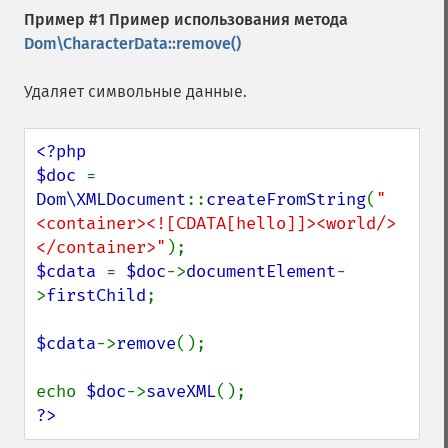
Пример #1 Пример использования метода
Dom\CharacterData::remove()
Удаляет символьные данные.
<?php

$doc 
= 
Dom\XMLDocument
::
createFromString
(
"
<container><![CDATA[hello]]><world/>
</container>"
$cdata 
= 
$doc
->
documentElement
-
>
firstChild
;

$cdata
->
remove
();

echo 
$doc
->
saveXML
?>