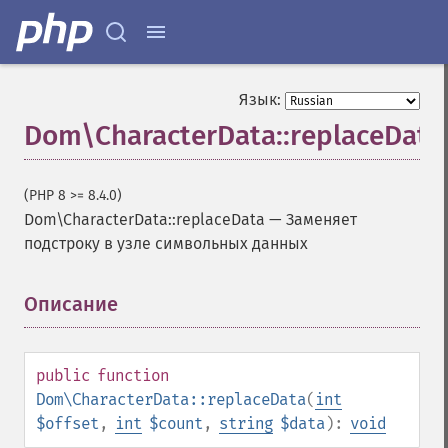
Язык:
Dom\CharacterData::replaceData
(PHP 8 >= 8.4.0)
Dom\CharacterData::replaceData
—
Заменяет
подстроку в узле символьных данных
Описание
¶
public
function
Dom\CharacterData::replaceData
(
int
$offset
,
int
$count
,
string
$data
):
void