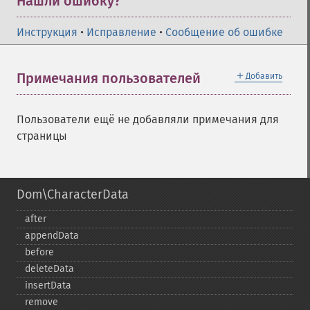
Нашли ошибку?
Инструкция
•
Исправление
•
Сообщение об ошибке
＋
Примечания пользователей
Добавить
Пользователи ещё не добавляли примечания для
страницы
Dom\CharacterData
after
appendData
before
deleteData
insertData
remove