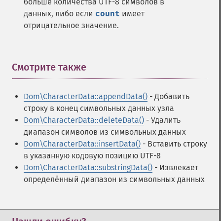
больше количества UTF-8 символов в
данных, либо если
count
имеет
отрицательное значение.
Смотрите также
¶
Dom\CharacterData::appendData()
- Добавить
строку в конец символьных данных узла
Dom\CharacterData::deleteData()
- Удалить
диапазон символов из символьных данных
Dom\CharacterData::insertData()
- Вставить строку
в указанную кодовую позицию UTF-8
Dom\CharacterData::substringData()
- Извлекает
определённый диапазон из символьных данных