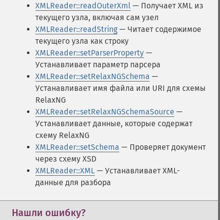
XMLReader::readOuterXml
— Получает XML из
текущего узла, включая сам узел
XMLReader::readString
— Читает содержимое
текущего узла как строку
XMLReader::setParserProperty
—
Устанавливает параметр парсера
XMLReader::setRelaxNGSchema
—
Устанавливает имя файла или URI для схемы
RelaxNG
XMLReader::setRelaxNGSchemaSource
—
Устанавливает данные, которые содержат
схему RelaxNG
XMLReader::setSchema
— Проверяет документ
через схему XSD
XMLReader::XML
— Устанавливает XML-
данные для разбора
Нашли ошибку?