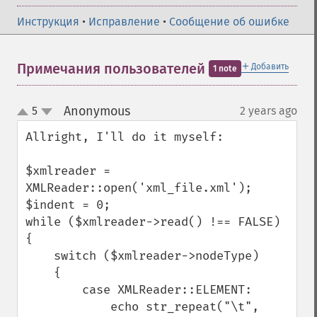
Инструкция
•
Исправление
•
Сообщение об ошибке
＋
Примечания пользователей
Добавить
1 note
Anonymous
5
2 years ago
¶
up
down
Allright, I'll do it myself:

$xmlreader = 
XMLReader::open('xml_file.xml');

$indent = 0;

while ($xmlreader->read() !== FALSE)

{

    switch ($xmlreader->nodeType)

    {

        case XMLReader::ELEMENT:

            echo str_repeat("\t", 