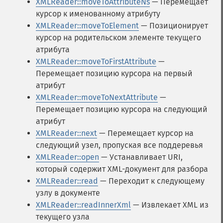
XMLReader::moveToAttributeNs
— Перемещает
курсор к именованному атрибуту
XMLReader::moveToElement
— Позиционирует
курсор на родительском элементе текущего
атрибута
XMLReader::moveToFirstAttribute
—
Перемещает позицию курсора на первый
атрибут
XMLReader::moveToNextAttribute
—
Перемещает позицию курсора на следующий
атрибут
XMLReader::next
— Перемещает курсор на
следующий узел, пропуская все поддеревья
XMLReader::open
— Устанавливает URI,
который содержит XML-документ для разбора
XMLReader::read
— Переходит к следующему
узлу в документе
XMLReader::readInnerXml
— Извлекает XML из
текущего узла