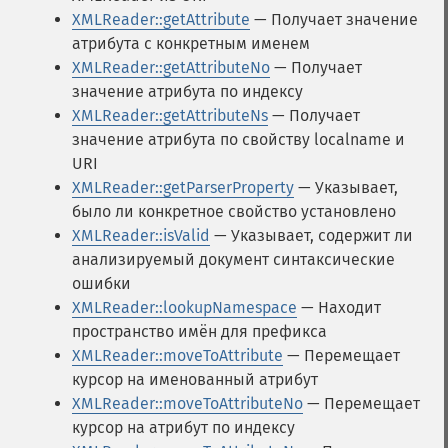
XMLReader::getAttribute
— Получает значение
атрибута с конкретным именем
XMLReader::getAttributeNo
— Получает
значение атрибута по индексу
XMLReader::getAttributeNs
— Получает
значение атрибута по свойству localname и
URI
XMLReader::getParserProperty
— Указывает,
было ли конкретное свойство установлено
XMLReader::isValid
— Указывает, содержит ли
анализируемый документ синтаксические
ошибки
XMLReader::lookupNamespace
— Находит
пространство имён для префикса
XMLReader::moveToAttribute
— Перемещает
курсор на именованный атрибут
XMLReader::moveToAttributeNo
— Перемещает
курсор на атрибут по индексу