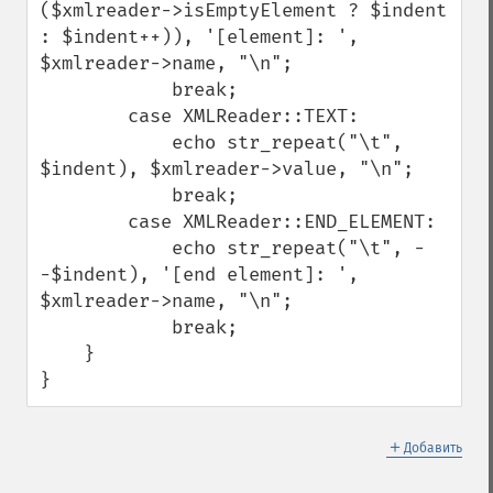
($xmlreader->isEmptyElement ? $indent 
: $indent++)), '[element]: ', 
$xmlreader->name, "\n";

            break;

        case XMLReader::TEXT:

            echo str_repeat("\t", 
$indent), $xmlreader->value, "\n";

            break;

        case XMLReader::END_ELEMENT:

            echo str_repeat("\t", -
-$indent), '[end element]: ', 
$xmlreader->name, "\n";

            break;

    }

}
＋
Добавить