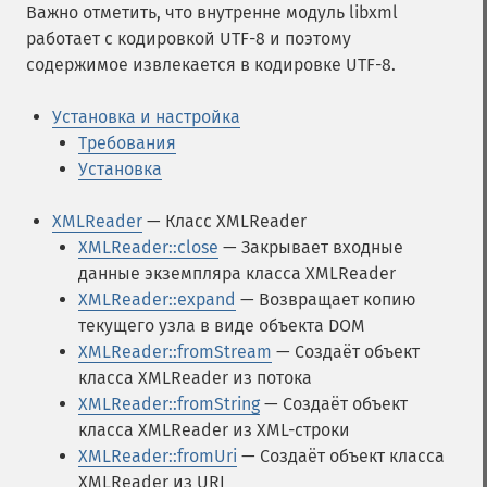
Важно отметить, что внутренне модуль libxml
работает с кодировкой UTF-8 и поэтому
содержимое извлекается в кодировке UTF-8.
Установка и настройка
Требования
Установка
XMLReader
— Класс XMLReader
XMLReader::close
— Закрывает входные
данные экземпляра класса XMLReader
XMLReader::expand
— Возвращает копию
текущего узла в виде объекта DOM
XMLReader::fromStream
— Создаёт объект
класса XMLReader из потока
XMLReader::fromString
— Создаёт объект
класса XMLReader из XML-строки
XMLReader::fromUri
— Создаёт объект класса
XMLReader из URI