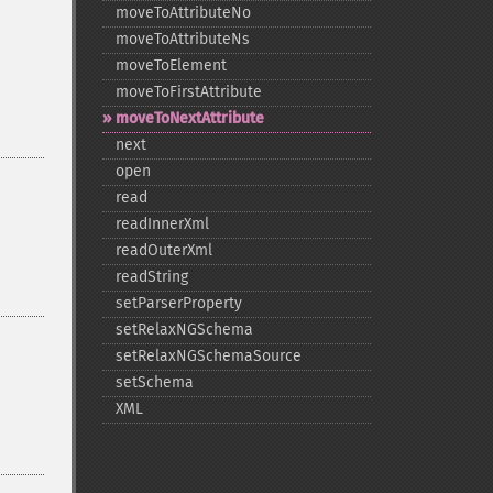
moveToAttributeNo
moveToAttributeNs
moveToElement
moveToFirstAttribute
moveToNextAttribute
next
open
read
readInnerXml
readOuterXml
readString
setParserProperty
setRelaxNGSchema
setRelaxNGSchemaSource
setSchema
XML