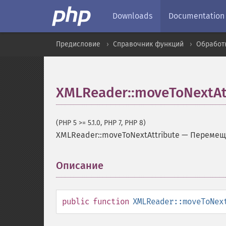
Downloads
Documentation
Предисловие
Справочник функций
Обработ
XMLReader::moveToNextAt
(PHP 5 >= 5.1.0, PHP 7, PHP 8)
XMLReader::moveToNextAttribute
—
Перемеща
Описание
¶
public
function
XMLReader::moveToNex