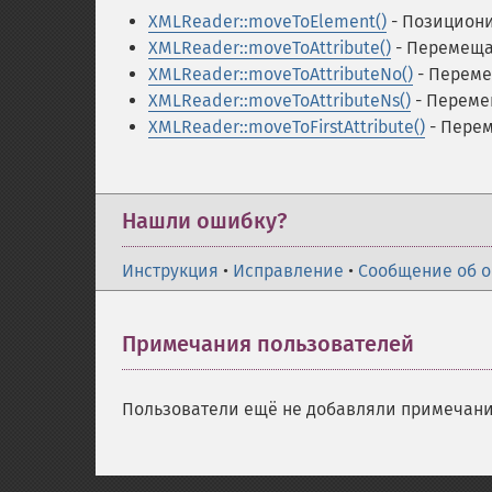
XMLReader::moveToElement()
- Позициони
XMLReader::moveToAttribute()
- Перемеща
XMLReader::moveToAttributeNo()
- Переме
XMLReader::moveToAttributeNs()
- Переме
XMLReader::moveToFirstAttribute()
- Перем
Нашли ошибку?
Инструкция
•
Исправление
•
Сообщение об 
Примечания пользователей
Пользователи ещё не добавляли примечани