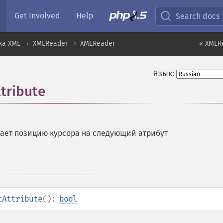
Get Involved
Help
Search docs
ка XML
XMLReader
XMLReader
« XMLRe
Язык:
tribute
ет позицию курсора на следующий атрибут
tAttribute
():
bool