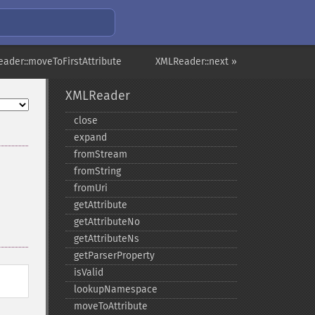
ader::moveToFirstAttribute
XMLReader::next »
XMLReader
close
expand
fromStream
fromString
fromUri
getAttribute
getAttributeNo
getAttributeNs
getParserProperty
isValid
lookupNamespace
moveToAttribute