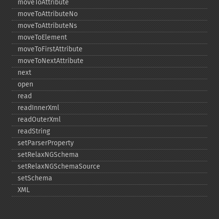
moveToAttribute
moveToAttributeNo
moveToAttributeNs
moveToElement
moveToFirstAttribute
moveToNextAttribute
next
open
read
readInnerXml
readOuterXml
readString
setParserProperty
setRelaxNGSchema
setRelaxNGSchemaSource
setSchema
XML