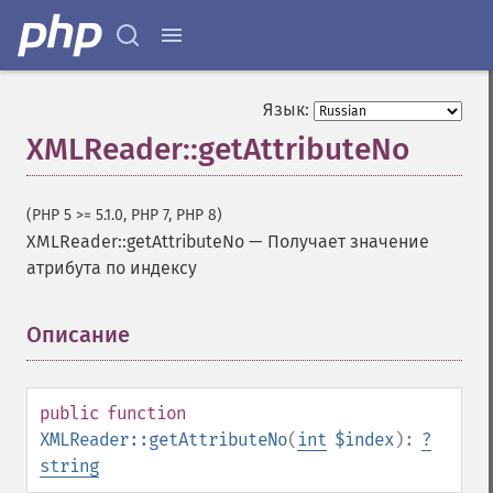
Язык:
XMLReader::getAttributeNo
(PHP 5 >= 5.1.0, PHP 7, PHP 8)
XMLReader::getAttributeNo
—
Получает значение
атрибута по индексу
Описание
¶
public
function
XMLReader::getAttributeNo
(
int
$index
):
?
string