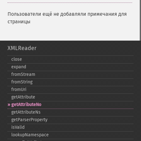
Пользователи ещё не добавляли примечания для
страницы
XMLReader
close
expand
fromStream
fromString
fromUri
getAttribute
getAttributeNo
getAttributeNs
getParserProperty
isValid
lookupNamespace