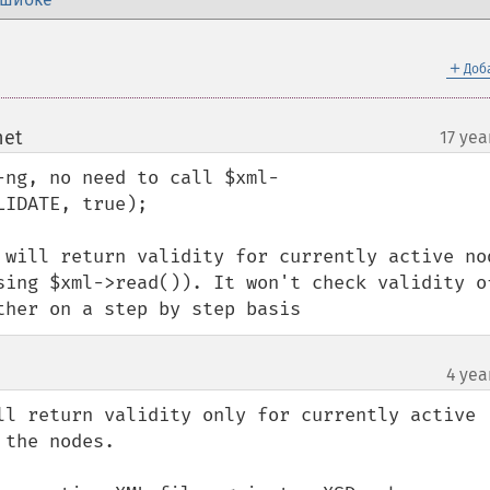
＋
Доб
net
17 yea
¶
-ng, no need to call $xml-
IDATE, true);

 will return validity for currently active nod
sing $xml->read()). It won't check validity of
ther on a step by step basis
4 yea
ll return validity only for currently active 
the nodes.
