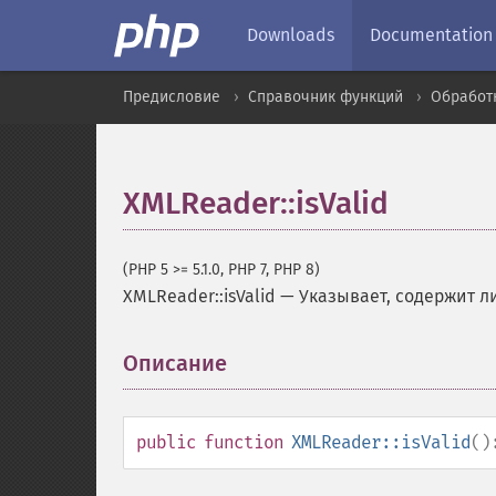
Downloads
Documentation
Предисловие
Справочник функций
Обработ
XMLReader::isValid
(PHP 5 >= 5.1.0, PHP 7, PHP 8)
XMLReader::isValid
—
Указывает, содержит 
Описание
¶
public
function
XMLReader::isValid
()