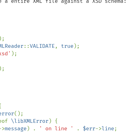
e a entire XML file against a XSD schema:

MLReader
::
VALIDATE
, 
true
xsd'
);

);



error
();

eof 
\libXMLError
) {

->
message
) . 
' on line ' 
. 
$err
->
line
;
