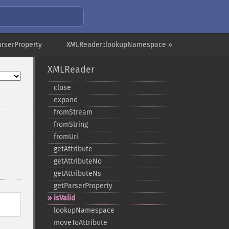
arserProperty
XMLReader::lookupNamespace »
XMLReader
close
expand
fromStream
fromString
fromUri
getAttribute
getAttributeNo
getAttributeNs
getParserProperty
isValid
lookupNamespace
moveToAttribute