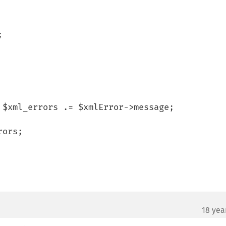


 $xml_errors .= $xmlError->message;

18 yea