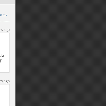
авить
rs ago
e 
 
rs ago