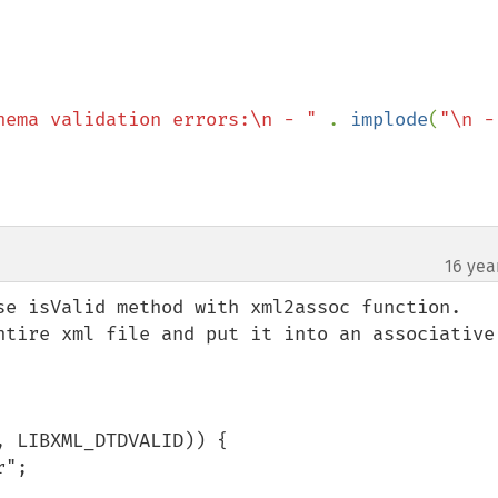
hema validation errors:\n - " 
. 
implode
(
"\n -
16 yea
se isValid method with xml2assoc function.

ntire xml file and put it into an associative 
 LIBXML_DTDVALID)) {
