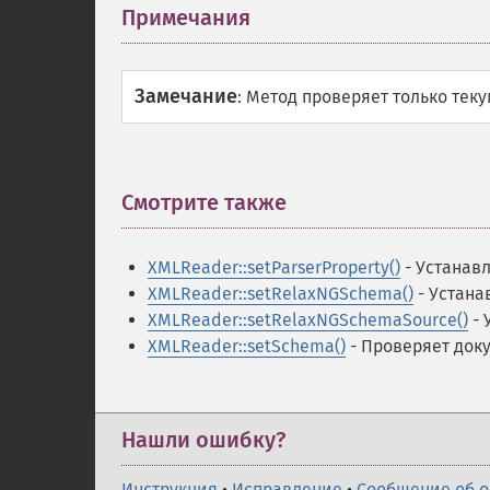
Примечания
¶
Замечание
:
Метод проверяет только текущ
Смотрите также
¶
XMLReader::setParserProperty()
- Устанав
XMLReader::setRelaxNGSchema()
- Устана
XMLReader::setRelaxNGSchemaSource()
- 
XMLReader::setSchema()
- Проверяет доку
Нашли ошибку?
Инструкция
•
Исправление
•
Сообщение об 