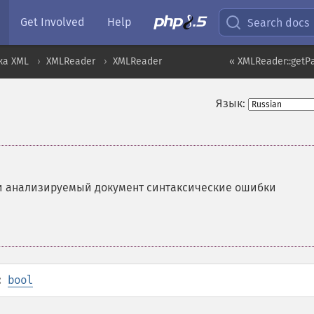
Get Involved
Help
Search docs
ка XML
XMLReader
XMLReader
« XMLReader::getP
Язык:
ли анализируемый документ синтаксические ошибки
:
bool