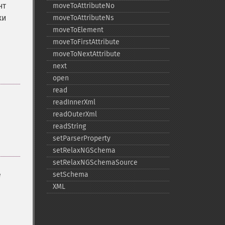
нт
moveToAttributeNo
ки
moveToAttributeNs
moveToElement
moveToFirstAttribute
moveToNextAttribute
next
open
read
readInnerXml
readOuterXml
readString
setParserProperty
setRelaxNGSchema
setRelaxNGSchemaSource
е
setSchema
XML