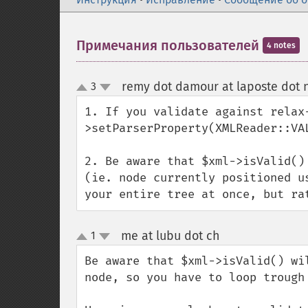
Примечания пользователей
4 notes
remy dot damour at laposte dot 
3
up
down
1. If you validate against relax
>setParserProperty(XMLReader::VAL
2. Be aware that $xml->isValid()
(ie. node currently positioned u
your entire tree at once, but ra
me at lubu dot ch
1
¶
up
down
Be aware that $xml->isValid() wi
node, so you have to loop trough 