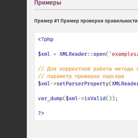
Примеры
¶
Пример #1 Пример проверки правильности
<?php

$xml 
= 
XMLReader
::
open
(
'examples
// Для корректной работы метода п
$xml
->
setParserProperty
(
XMLReade
var_dump
(
$xml
->
isValid
());

?>