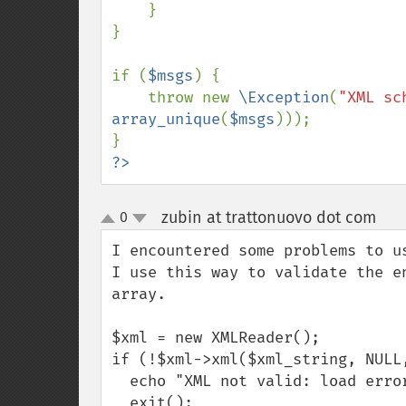
    }

}

if (
$msgs
) {

    throw new 
\Exception
(
"XML sc
array_unique
(
$msgs
)));

?>
zubin at trattonuovo dot com
0
¶
up
down
I encountered some problems to u
I use this way to validate the e
array.

$xml = new XMLReader();

if (!$xml->xml($xml_string, NULL,
  echo "XML not valid: load error";

  exit();
