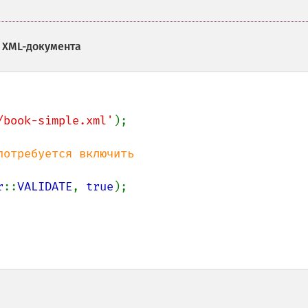
 XML-документа
/book-simple.xml'
);

отребуется включить

r
::
VALIDATE
, 
true
);
