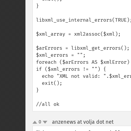
}

libxml_use_internal_errors(TRUE);
$xml_array = xml2assoc($xml);

$arErrors = libxml_get_errors();

$xml_errors = "";

foreach ($arErrors AS $xmlError)
if ($xml_errors != "") {

  echo "XML not valid: ".$xml_errors;

  exit();

}

//all ok
anzenews at volja dot net
0
¶
up
down