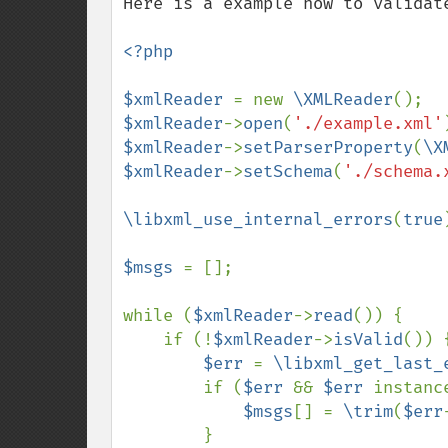
Here is a example how to validat
<?php

$xmlReader 
= new 
\XMLReader
$xmlReader
->
open
(
'./example.xml'
$xmlReader
->
setParserProperty
(
\X
$xmlReader
->
setSchema
(
'./schema.
\libxml_use_internal_errors
(
true
$msgs 
= [];

while (
$xmlReader
->
read
()) {

    if (!
$xmlReader
->
isValid
()) {
$err 
= 
\libxml_get_last_
        if (
$err 
&& 
$err 
instanc
$msgs
[] = 
\trim
(
$err
        }
