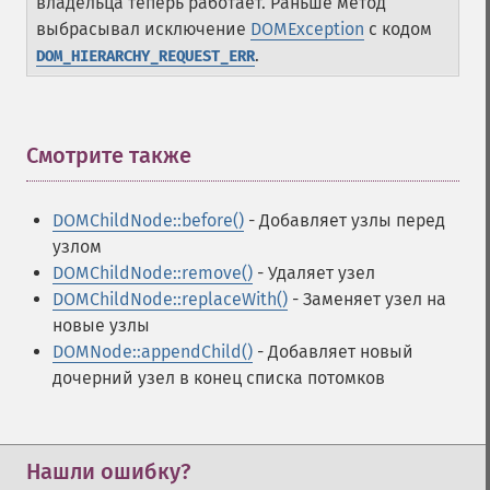
владельца теперь работает. Раньше метод
выбрасывал исключение
DOMException
с кодом
.
DOM_HIERARCHY_REQUEST_ERR
Смотрите также
¶
DOMChildNode::before()
- Добавляет узлы перед
узлом
DOMChildNode::remove()
- Удаляет узел
DOMChildNode::replaceWith()
- Заменяет узел на
новые узлы
DOMNode::appendChild()
- Добавляет новый
дочерний узел в конец списка потомков
Нашли ошибку?