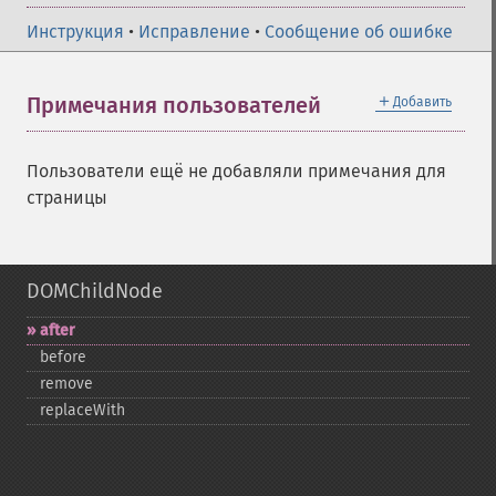
Инструкция
•
Исправление
•
Сообщение об ошибке
＋
Примечания пользователей
Добавить
Пользователи ещё не добавляли примечания для
страницы
DOMChildNode
after
before
remove
replaceWith