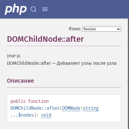
Язык:
DOMChildNode::after
(PHP 8)
DOMChildNode::after
—
Добавляет узлы после узла
Описание
¶
public
function
DOMChildNode::after
(
DOMNode
|
string
...$nodes
):
void