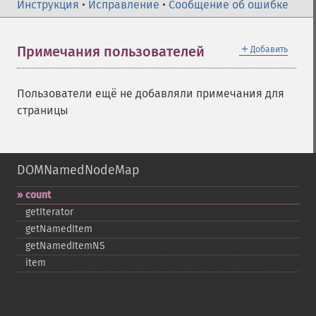
Инструкция
•
Исправление
•
Сообщение об ошибке
＋
Примечания пользователей
Добавить
Пользователи ещё не добавляли примечания для
страницы
DOMNamedNodeMap
count
getIterator
getNamedItem
getNamedItemNS
item