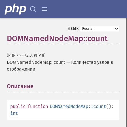
Язык:
DOMNamedNodeMap::count
(PHP 7 >= 7.2.0, PHP 8)
DOMNamedNodeMap::count
—
Количество узлов в
отображении
Описание
¶
public
function
DOMNamedNodeMap::count
():
int