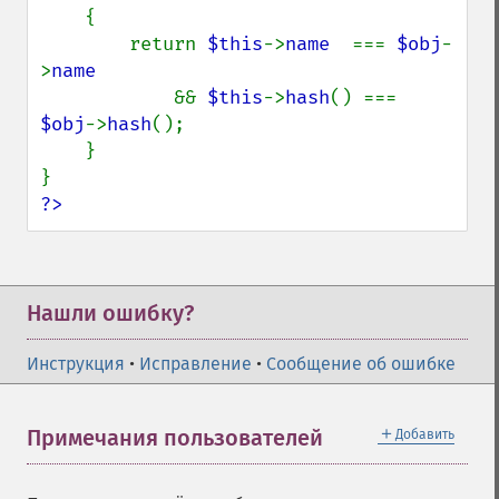
{

        return 
$this
->
name  
=== 
$obj
-
>
name

&& 
$this
->
hash
() === 
$obj
->
hash
();

    }

?>
Нашли ошибку?
Инструкция
•
Исправление
•
Сообщение об ошибке
＋
Примечания пользователей
Добавить