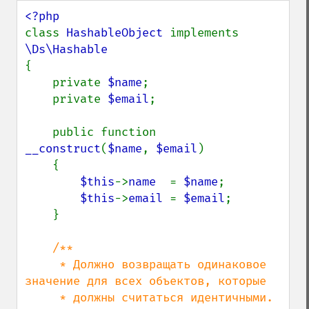
class 
HashableObject 
implements 
{

    private 
$name
;

    private 
$email
;

    public function 
__construct
(
$name
, 
$email
)

    {

$this
->
name  
= 
$name
;

$this
->
email 
= 
$email
;

    }

/**

     * Должно возвращать одинаковое 
значение для всех объектов, которые

     * должны считаться идентичными. 