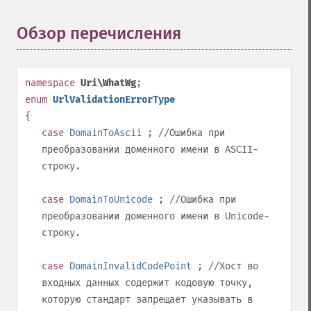
Обзор перечисления
¶
namespace
Uri\WhatWg
;
enum
UrlValidationErrorType
{
case
DomainToAscii
; //Ошибка при
преобразовании доменного имени в ASCII-
строку.
case
DomainToUnicode
; //Ошибка при
преобразовании доменного имени в Unicode-
строку.
case
DomainInvalidCodePoint
; //Хост во
входных данных содержит кодовую точку,
которую стандарт запрещает указывать в