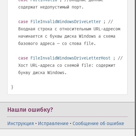
содержат недопустимый порт.
case
FileInvalidWindowsDriveLetter
; //
Входная строка с относительным URL-адресом
начинается с буквы диска Windows а схема
базового адреса — со слова
file
.
case
FileInvalidWindowsDriveLetterHost
; //
Хост URL-адреса со схемой
file:
содержит
букву диска Windows.
}
Нашли ошибку?
Инструкция
•
Исправление
•
Сообщение об ошибке