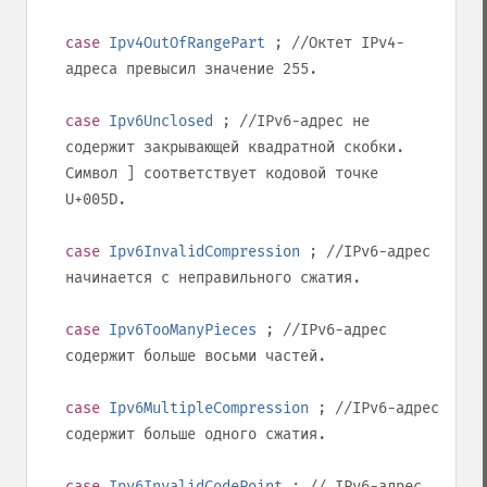
case
Ipv4OutOfRangePart
; //Октет IPv4-
адреса превысил значение
255
.
case
Ipv6Unclosed
; //IPv6-адрес не
содержит закрывающей квадратной скобки.
Символ
]
соответствует кодовой точке
U+005D
.
case
Ipv6InvalidCompression
; //IPv6-адрес
начинается с неправильного сжатия.
case
Ipv6TooManyPieces
; //IPv6-адрес
содержит больше восьми частей.
case
Ipv6MultipleCompression
; //IPv6-адрес
содержит больше одного сжатия.
case
Ipv6InvalidCodePoint
; // IPv6-адрес