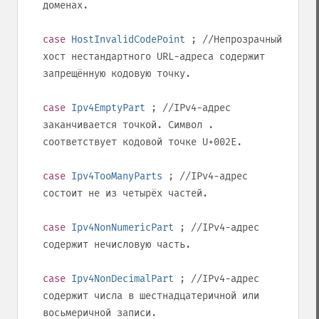
доменах.
case
HostInvalidCodePoint
; //Непрозрачный
хост нестандартного URL-адреса содержит
запрещённую кодовую точку.
case
Ipv4EmptyPart
; //IPv4-адрес
заканчивается точкой. Символ
.
соответствует кодовой точке
U+002E
.
case
Ipv4TooManyParts
; //IPv4-адрес
состоит не из четырёх частей.
case
Ipv4NonNumericPart
; //IPv4-адрес
содержит нечисловую часть.
case
Ipv4NonDecimalPart
; //IPv4-адрес
содержит числа в шестнадцатеричной или
восьмеричной записи.