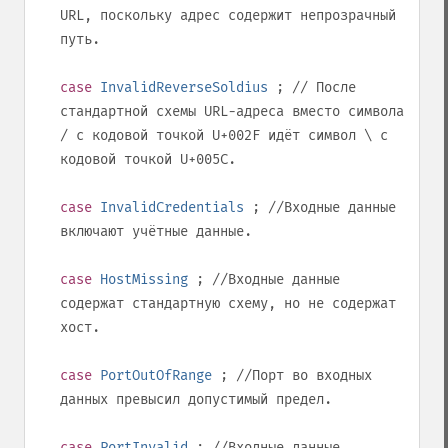
URL, поскольку адрес содержит непрозрачный
путь.
case
InvalidReverseSoldius
; // После
стандартной схемы URL-адреса вместо символа
/
с кодовой точкой
U+002F
идёт символ
\
с
кодовой точкой
U+005C
.
case
InvalidCredentials
; //Входные данные
включают учётные данные.
case
HostMissing
; //Входные данные
содержат стандартную схему, но не содержат
хост.
case
PortOutOfRange
; //Порт во входных
данных превысил допустимый предел.
case
PortInvalid
; //Входные данные