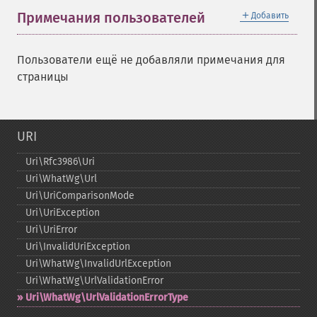
＋
Примечания пользователей
Добавить
Пользователи ещё не добавляли примечания для
страницы
URI
Uri\Rfc3986\Uri
Uri\WhatWg\Url
Uri\UriComparisonMode
Uri\UriException
Uri\UriError
Uri\InvalidUriException
Uri\WhatWg\InvalidUrlException
Uri\WhatWg\UrlValidationError
Uri\WhatWg\UrlValidationErrorType