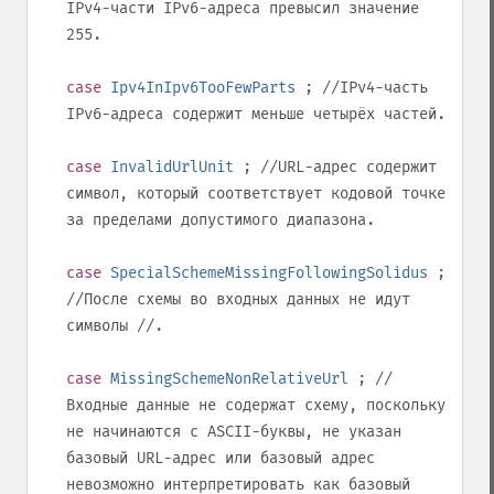
IPv4-части IPv6-адреса превысил значение
255
.
case
Ipv4InIpv6TooFewParts
; //IPv4-часть
IPv6-адреса содержит меньше четырёх частей.
case
InvalidUrlUnit
; //URL-адрес содержит
символ, который соответствует кодовой точке
за пределами допустимого диапазона.
case
SpecialSchemeMissingFollowingSolidus
;
//После схемы во входных данных не идут
символы
//
.
case
MissingSchemeNonRelativeUrl
; //
Входные данные не содержат схему, поскольку
не начинаются с ASCII-буквы, не указан
базовый URL-адрес или базовый адрес
невозможно интерпретировать как базовый