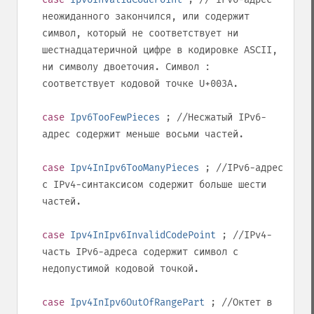
неожиданного закончился, или содержит
символ, который не соответствует ни
шестнадцатеричной цифре в кодировке ASCII,
ни символу двоеточия. Символ
:
соответствует кодовой точке
U+003A
.
case
Ipv6TooFewPieces
; //Несжатый IPv6-
адрес содержит меньше восьми частей.
case
Ipv4InIpv6TooManyPieces
; //IPv6-адрес
с IPv4-синтаксисом содержит больше шести
частей.
case
Ipv4InIpv6InvalidCodePoint
; //IPv4-
часть IPv6-адреса содержит символ с
недопустимой кодовой точкой.
case
Ipv4InIpv6OutOfRangePart
; //Октет в