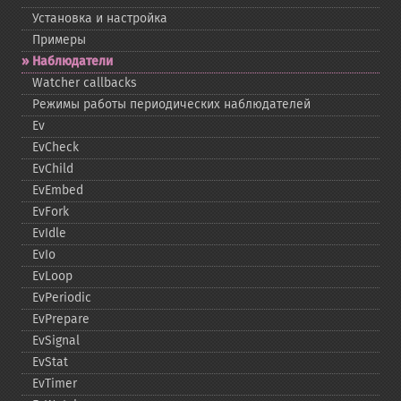
Установка и настройка
Примеры
Наблюдатели
Watcher callbacks
Режимы работы периодических наблюдателей
Ev
EvCheck
EvChild
EvEmbed
EvFork
EvIdle
EvIo
EvLoop
EvPeriodic
EvPrepare
EvSignal
EvStat
EvTimer