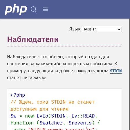
Язык:
Наблюдатели
¶
Наблюдатель - это объект, который создан для
слежения за каким-либо конкретным событием. К
примеру, следующий код будет ожидать, когда
STDIN
станет читаемым:
// Ждём, пока STDIN не станет 
$w 
= new 
EvIo
(
STDIN
, 
Ev
::
READ
, 
function (
$watcher
, 
$revents
) {

 echo 
"STDIN можно считать\n"
;
