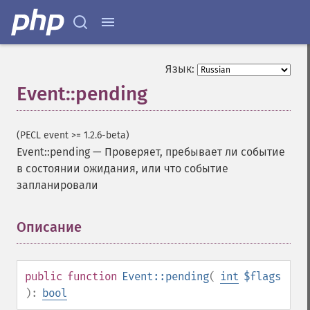
Язык:
Event::pending
(PECL event >= 1.2.6-beta)
Event::pending
—
Проверяет, пребывает ли событие
в состоянии ожидания, или что событие
запланировали
Описание
¶
public
function
Event::pending
(
int
$flags
):
bool