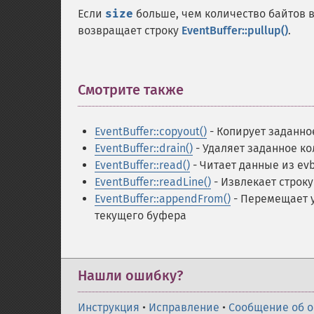
Если
size
больше, чем количество байтов 
возвращает строку
EventBuffer::pullup()
.
Смотрите также
¶
EventBuffer::copyout()
- Копирует заданно
EventBuffer::drain()
- Удаляет заданное к
EventBuffer::read()
- Читает данные из ev
EventBuffer::readLine()
- Извлекает строк
EventBuffer::appendFrom()
- Перемещает у
текущего буфера
Нашли ошибку?
Инструкция
•
Исправление
•
Сообщение об 