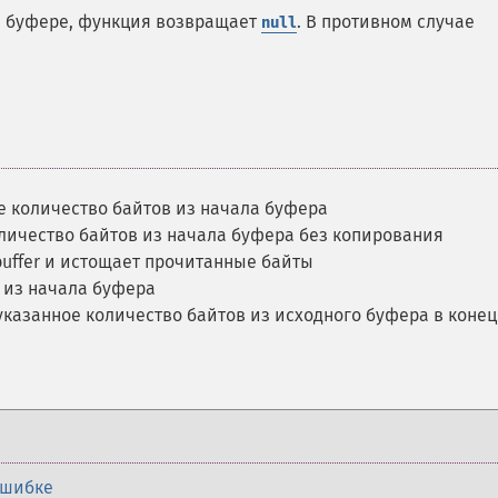
в буфере, функция возвращает
. В противном случае
null
е количество байтов из начала буфера
оличество байтов из начала буфера без копирования
buffer и истощает прочитанные байты
у из начала буфера
казанное количество байтов из исходного буфера в конец
ошибке