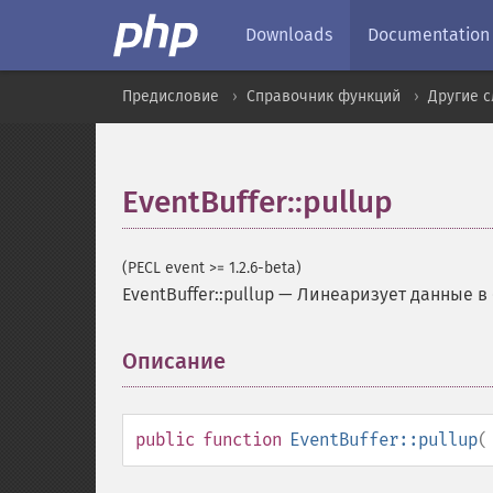
Downloads
Documentation
Предисловие
Справочник функций
Другие 
EventBuffer::pullup
(PECL event >= 1.2.6-beta)
EventBuffer::pullup
—
Линеаризует данные в 
Описание
¶
public
function
EventBuffer::pullup
(