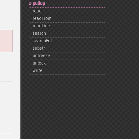
pullup
read
readFrom
readLine
search
searchEol
substr
unfreeze
unlock
write