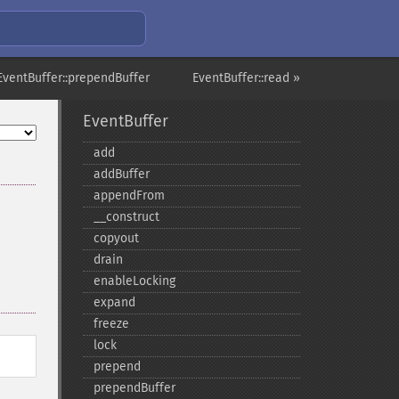
EventBuffer::prependBuffer
EventBuffer::read »
EventBuffer
add
addBuffer
appendFrom
_​_​construct
copyout
drain
enableLocking
expand
freeze
lock
prepend
prependBuffer