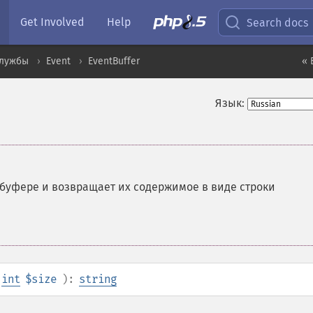
Get Involved
Help
Search docs
службы
Event
EventBuffer
« 
Язык:
буфере и возвращает их содержимое в виде строки
int
$size
):
string