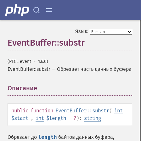
Язык:
EventBuffer::substr
(PECL event >= 1.6.0)
EventBuffer::substr
—
Обрезает часть данных буфера
Описание
¶
public
function
EventBuffer::substr
(
int
$start
,
int
$length
= ?
):
string
Обрезает до
length
байтов данных буфера,