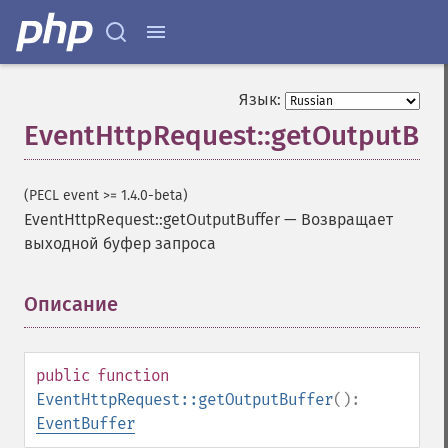
Язык:
EventHttpRequest::getOutputBuf
(PECL event >= 1.4.0-beta)
EventHttpRequest::getOutputBuffer
—
Возвращает
выходной буфер запроса
Описание
¶
public
function
EventHttpRequest::getOutputBuffer
():
EventBuffer