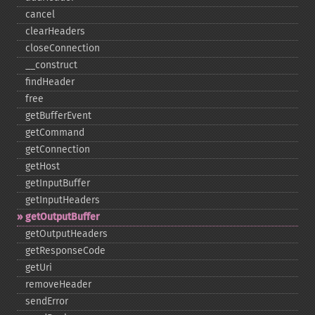
cancel
clearHeaders
closeConnection
_​_​construct
findHeader
free
getBufferEvent
getCommand
getConnection
getHost
getInputBuffer
getInputHeaders
getOutputBuffer
getOutputHeaders
getResponseCode
getUri
removeHeader
sendError