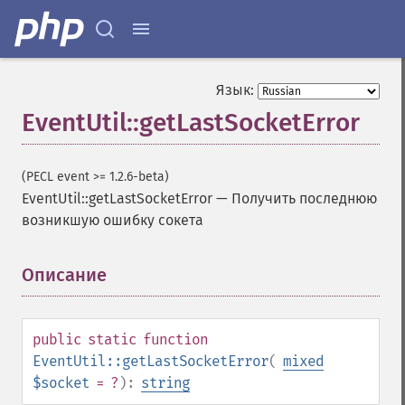
Язык:
EventUtil::getLastSocketError
(PECL event >= 1.2.6-beta)
EventUtil::getLastSocketError
—
Получить последнюю
возникшую ошибку сокета
Описание
¶
public
static
function
EventUtil::getLastSocketError
(
mixed
$socket
= ?
):
string