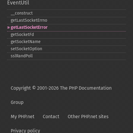
EventUtil
_​_​construct
getLastSocketErrno
getLastSocketError
getSocketFd
getSocketName
setSocketOption
sslRandPoll
Copyright © 2001-2026 The PHP Documentation
Group
My PHP.net
Contact
Other PHP.net sites
Privacy policy