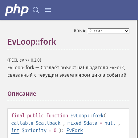
Язык:
EvLoop::fork
(PECL ev >= 0.2.0)
EvLoop::fork
—
Создаёт объект наблюдателя EvFork,
связанный с текущим экземпляром цикла событий
Описание
¶
final
public
function
EvLoop::fork
(
callable
$callback
,
mixed
$data
=
null
,
int
$priority
= 0
):
EvFork