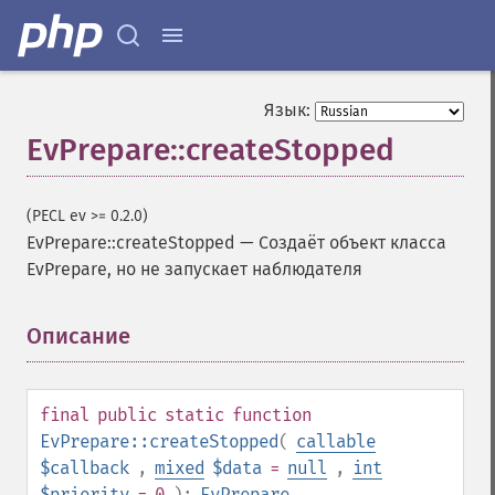
Язык:
EvPrepare::createStopped
(PECL ev >= 0.2.0)
EvPrepare::createStopped
—
Создаёт объект класса
EvPrepare, но не запускает наблюдателя
Описание
¶
final
public
static
function
EvPrepare::createStopped
(
callable
$callback
,
mixed
$data
=
null
,
int
$priority
= 0
):
EvPrepare