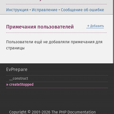
Инструкция
•
Исправление
•
Сообщение об ошибке
＋
Примечания пользователей
Добавить
Пользователи ещё не добавляли примечания для
страницы
EvPrepare
_​_​construct
createStopped
Copyright © 2001-2026 The PHP Documentation