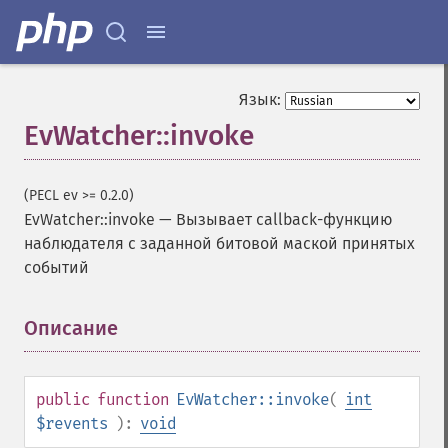
Язык:
EvWatcher::invoke
(PECL ev >= 0.2.0)
EvWatcher::invoke
—
Вызывает callback-функцию
наблюдателя с заданной битовой маской принятых
событий
Описание
¶
public
function
EvWatcher::invoke
(
int
$revents
):
void