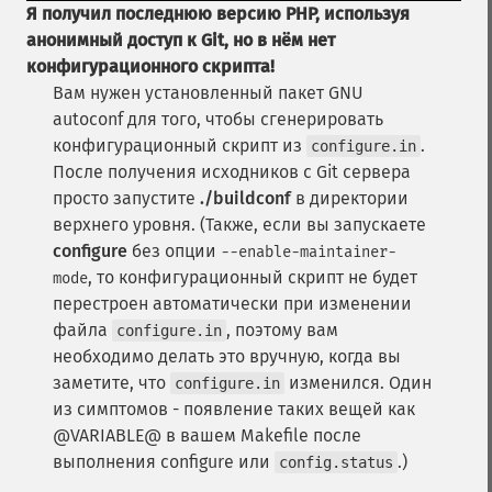
Я получил последнюю версию PHP, используя
анонимный доступ к Git, но в нём нет
конфигурационного скрипта!
Вам нужен установленный пакет GNU
autoconf для того, чтобы сгенерировать
конфигурационный скрипт из
.
configure.in
После получения исходников с Git сервера
просто запустите
./buildconf
в директории
верхнего уровня. (Также, если вы запускаете
configure
без опции
--enable-maintainer-
, то конфигурационный скрипт не будет
mode
перестроен автоматически при изменении
файла
, поэтому вам
configure.in
необходимо делать это вручную, когда вы
заметите, что
изменился. Один
configure.in
из симптомов - появление таких вещей как
@VARIABLE@ в вашем Makefile после
выполнения configure или
.)
config.status