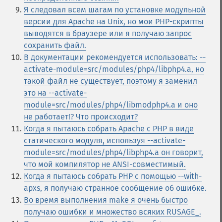
Я следовал всем шагам по установке модульной
версии для Apache на Unix, но мои PHP-скрипты
выводятся в браузере или я получаю запрос
сохранить файл.
В документации рекомендуется использовать: --
activate-module=src/modules/php4/libphp4.a, но
такой файл не существует, поэтому я заменил
это на --activate-
module=src/modules/php4/libmodphp4.a и оно
не работает!? Что происходит?
Когда я пытаюсь собрать Apache c PHP в виде
статического модуля, используя --activate-
module=src/modules/php4/libphp4.a он говорит,
что мой компилятор не ANSI-совместимый.
Когда я пытаюсь собрать PHP с помощью --with-
apxs, я получаю странное сообщение об ошибке.
Во время выполнения make я очень быстро
получаю ошибки и множество всяких RUSAGE_.