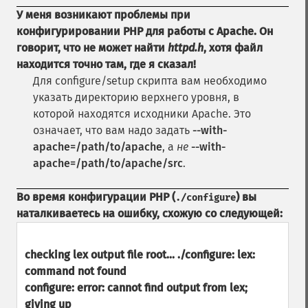
У меня возникают проблемы при
конфигурировании PHP для работы с Apache. Он
говорит, что не может найти
httpd.h
, хотя файл
находится точно там, где я сказал!
Для configure/setup скрипта вам необходимо
указать директорию верхнего уровня, в
которой находятся исходники Apache. Это
означает, что вам надо задать
--with-
apache=/path/to/apache
, а
не
--with-
apache=/path/to/apache/src
.
Во время конфигурации PHP (
) вы
./configure
наталкиваетесь на ошибку, схожую со следующей:
checking lex output file root... ./configure: lex:
command not found
configure: error: cannot find output from lex;
giving up