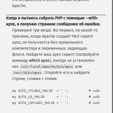
Apache.
Когда я пытаюсь собрать PHP с помощью
--with-
apxs
, я получаю странное сообщение об ошибке.
Проверьте три вещи. Во-первых, по какой-то
причине, когда Apache создаёт Perl скрипт
apxs, он получается без правильного
компилятора и переменных, задающих
флаги. Найдите ваш apxs скрипт (попробуйте
команду
which apxs
), иногда он установлен
как
или
/usr/local/apache/bin/apxs
. Откройте его и найдите
/usr/sbin/apxs
строки, схожие с этими:
my $CFG_CFLAGS_SHLIB  = ' ';          # substitute
my $CFG_LD_SHLIB      = ' ';          # substitute