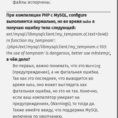
файлы испорчены.
При компиляции PHP с MySQL, configure
выполняется нормально, но во время
я
make
получаю ошибку типа следующей:
ext/mysql/libmysqlclient/my_tempnam.o(.text+0x46):
In function my_tempnam':
/php4/ext/mysql/libmysqlclient/my_tempnam.c:103:
the use of tempnam' is dangerous, better use mkstemp'
,
в чём дело?
Во-первых, важно понимать, что это
Warning
(предупреждение), а не фатальная ошибка.
Так как это последнее, что выводится во
время
, оно может выглядеть как
make
фатальная ошибка, но это не так. Конечно,
если ваш компилятор умирает на
предупреждениях, (Warnings), то тогда да.
Также имейте ввиду, что поддержка MySQL
включена по умолчанию.