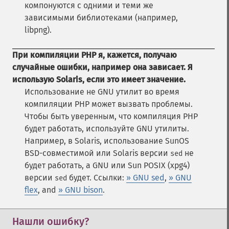
компонуются с одними и теми же
зависимыми библиотеками (например,
libpng).
При компиляции PHP я, кажется, получаю
случайные ошибки, например она зависает. Я
использую Solaris, если это имеет значение.
Использование не GNU утилит во время
компиляции PHP может вызвать проблемы.
Чтобы быть уверенным, что компиляция PHP
будет работать, используйте GNU утилиты.
Например, в Solaris, использование SunOS
BSD-совместимой или Solaris версии
не
sed
будет работать, а GNU или Sun POSIX (xpg4)
версии
будет. Ссылки:
» GNU sed
,
» GNU
sed
flex
, and
» GNU bison
.
Нашли ошибку?