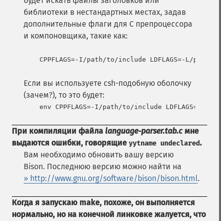
будет искать файлы заголовков или
библиотеки в нестандартных местах, задав
дополнительные флаги для С препроцессора
и компоновщика, такие как:
Если вы используете csh-подобную оболочку
(зачем?), то это будет:
При компиляции файла
language-parser.tab.c
мне
выдаются ошибки, говорящие
.
yytname undeclared
Вам необходимо обновить вашу версию
Bison. Последнюю версию можно найти на
» http://www.gnu.org/software/bison/bison.html
.
Когда я запускаю
make
, похоже, он выполняется
нормально, но на конечной линковке жалуется, что