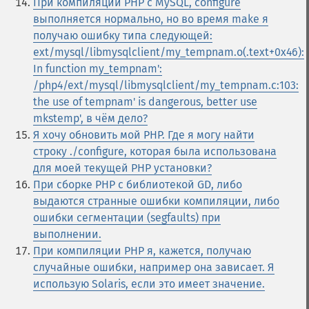
При компиляции PHP с MySQL, configure
выполняется нормально, но во время make я
получаю ошибку типа следующей:
ext/mysql/libmysqlclient/my_tempnam.o(.text+0x46):
In function my_tempnam':
/php4/ext/mysql/libmysqlclient/my_tempnam.c:103:
the use of tempnam' is dangerous, better use
mkstemp', в чём дело?
Я хочу обновить мой PHP. Где я могу найти
строку ./configure, которая была использована
для моей текущей PHP установки?
При сборке PHP с библиотекой GD, либо
выдаются странные ошибки компиляции, либо
ошибки сегментации (segfaults) при
выполнении.
При компиляции PHP я, кажется, получаю
случайные ошибки, например она зависает. Я
использую Solaris, если это имеет значение.