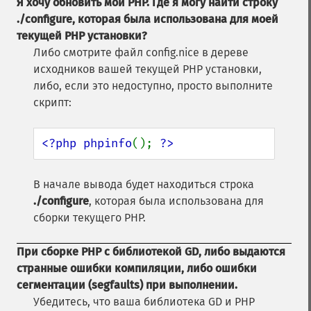
Я хочу обновить мой PHP. Где я могу найти строку
./configure
, которая была использована для моей
текущей PHP установки?
Либо смотрите файл config.nice в дереве
исходников вашей текущей PHP установки,
либо, если это недоступно, просто выполните
скрипт:
<?php phpinfo
(); 
?>
В начале вывода будет находиться строка
./configure
, которая была использована для
сборки текущего PHP.
При сборке PHP с библиотекой GD, либо выдаются
странные ошибки компиляции, либо ошибки
сегментации (segfaults) при выполнении.
Убедитесь, что ваша библиотека GD и PHP