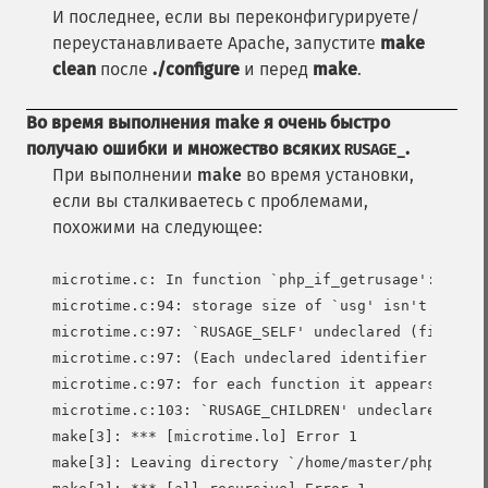
И последнее, если вы переконфигурируете/
переустанавливаете Apache, запустите
make
clean
после
./configure
и перед
make
.
Во время выполнения
make
я очень быстро
получаю ошибки и множество всяких
.
RUSAGE_
При выполнении
make
во время установки,
если вы сталкиваетесь с проблемами,
похожими на следующее:
microtime.c: In function `php_if_getrusage':

microtime.c:94: storage size of `usg' isn't known

microtime.c:97: `RUSAGE_SELF' undeclared (first us
microtime.c:97: (Each undeclared identifier is rep
microtime.c:97: for each function it appears in.)

microtime.c:103: `RUSAGE_CHILDREN' undeclared (fir
make[3]: *** [microtime.lo] Error 1

make[3]: Leaving directory `/home/master/php-4.0.1