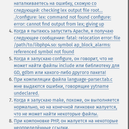
наталкиваетесь на ошибку, схожую со
следующей: checking lex output file root...
./configure: lex: command not found configure:
error: cannot find output from lex; giving up
Когда я пытаюсь запустить Apache, я получаю
следующее сообщение: fatal: relocation error: file
/path/to/libphp4.so: symbol ap_block_alarms:
referenced symbol not found
Когда я запускаю configure, он говорит, что не
может найти файлы include или библиотеку для
GD, gdbm или какого-либо другого пакета!
При компиляции файла language-parser.tab.c
мне выдаются ошибки, говорящие yytname
undeclared.
Когда я запускаю make, похоже, он выполняется
нормально, но на конечной линковке жалуется,
что не может найти некоторые файлы.
При компоновке PHP, он жалуется на некоторые
неопределённые ссылки.