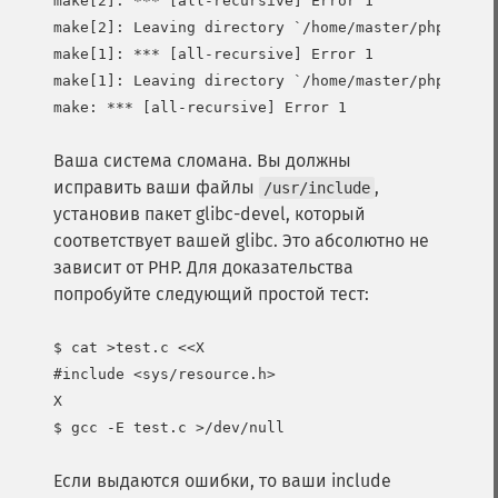
make[2]: *** [all-recursive] Error 1

make[2]: Leaving directory `/home/master/php-4.0.1
make[1]: *** [all-recursive] Error 1

make[1]: Leaving directory `/home/master/php-4.0.1
Ваша система сломана. Вы должны
исправить ваши файлы
,
/usr/include
установив пакет glibc-devel, который
соответствует вашей glibc. Это абсолютно не
зависит от PHP. Для доказательства
попробуйте следующий простой тест:
$ cat >test.c <<X

#include <sys/resource.h>

X

Если выдаются ошибки, то ваши include