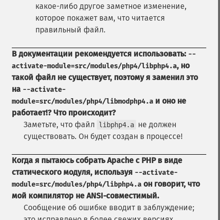
какое-либо другое заметное изменение,
которое покажет вам, что читается
правильный файл.
В документации рекомендуется использовать:
--
, но
activate-module=src/modules/php4/libphp4.a
такой файл не существует, поэтому я заменил это
на
--activate-
и оно не
module=src/modules/php4/libmodphp4.a
работает!? Что происходит?
Заметьте, что файл
не должен
libphp4.a
существовать. Он будет создан в процессе!
Когда я пытаюсь собрать Apache c PHP в виде
статического модуля, используя
--activate-
он говорит, что
module=src/modules/php4/libphp4.a
мой компилятор не ANSI-совместимый.
Сообщение об ошибке вводит в заблуждение;
это исправлено в более свежих версиях