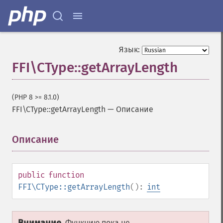
Язык:
FFI\CType::getArrayLength
(PHP 8 >= 8.1.0)
FFI\CType::getArrayLength
—
Описание
Описание
¶
public
function
FFI\CType::getArrayLength
():
int
Функцию пока не