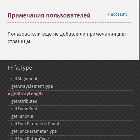
＋
Примечания пользователей
Добавить
Пользователи ещё не добавляли примечания для
страницы
FFI\CType
getAlignment
getArrayElementType
getArrayLength
getAttributes
getEnumKind
getFuncABI
getFuncParameterCount
getFuncParameterType
getFuncReturnType