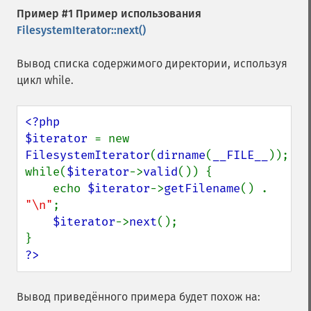
Пример #1 Пример использования
FilesystemIterator::next()
Вывод списка содержимого директории, используя
цикл while.
<?php

$iterator 
= new 
FilesystemIterator
(
dirname
(
__FILE__
));

while(
$iterator
->
valid
()) {

    echo 
$iterator
->
getFilename
() . 
"\n"
;

$iterator
->
next
();

?>
Вывод приведённого примера будет похож на: