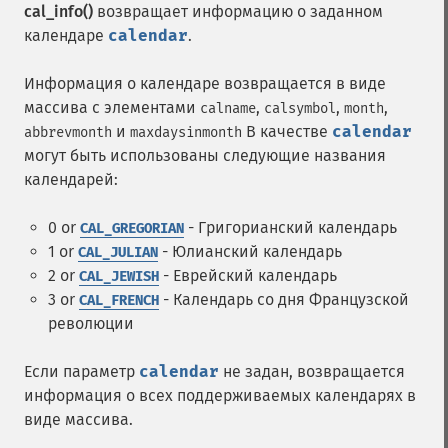
cal_info()
возвращает информацию о заданном
календаре
calendar
.
Информация о календаре возвращается в виде
массива с элементами
,
,
,
calname
calsymbol
month
и
В качестве
calendar
abbrevmonth
maxdaysinmonth
могут быть использованы следующие названия
календарей:
0 or
- Григорианский календарь
CAL_GREGORIAN
1 or
- Юлианский календарь
CAL_JULIAN
2 or
- Еврейский календарь
CAL_JEWISH
3 or
- Календарь со дня Французской
CAL_FRENCH
революции
Если параметр
calendar
не задан, возвращается
информация о всех поддерживаемых календарях в
виде массива.