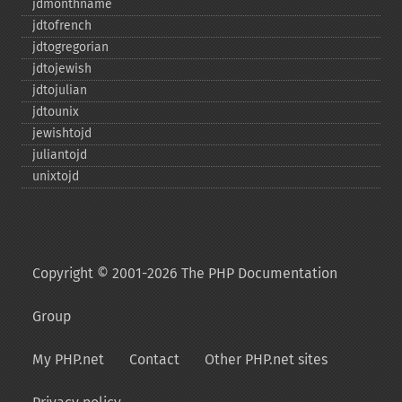
jdmonthname
jdtofrench
jdtogregorian
jdtojewish
jdtojulian
jdtounix
jewishtojd
juliantojd
unixtojd
Copyright © 2001-2026 The PHP Documentation
Group
My PHP.net
Contact
Other PHP.net sites