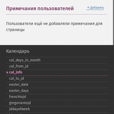
＋
Примечания пользователей
Добавить
Пользователи ещё не добавляли примечания для
страницы
Календарь
cal_​days_​in_​month
cal_​from_​jd
cal_​info
cal_​to_​jd
easter_​date
easter_​days
frenchtojd
gregoriantojd
jddayofweek