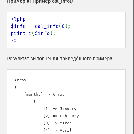
Пример #1 Пример
cal_info()
<?php

$info 
= 
cal_info
(
0
print_r
(
$info
?>
Результат выполнения приведённого примера:
Array

(

    [months] => Array

        (

            [1] => January

            [2] => February

            [3] => March

            [4] => April
