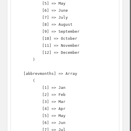
            [5] => May

            [6] => June

            [7] => July

            [8] => August

            [9] => September

            [10] => October

            [11] => November

            [12] => December

        )

    [abbrevmonths] => Array

        (

            [1] => Jan

            [2] => Feb

            [3] => Mar

            [4] => Apr

            [5] => May

            [6] => Jun

            [7] => Jul
