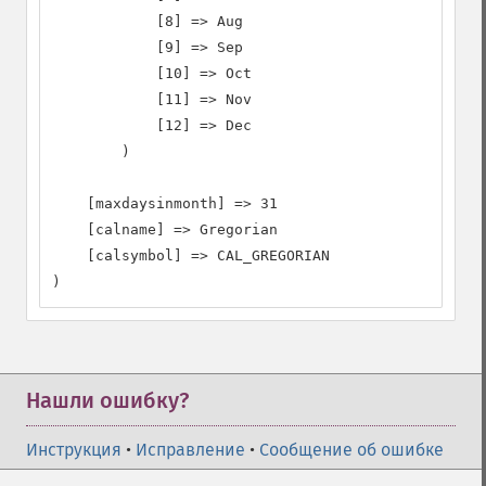
            [8] => Aug

            [9] => Sep

            [10] => Oct

            [11] => Nov

            [12] => Dec

        )

    [maxdaysinmonth] => 31

    [calname] => Gregorian

    [calsymbol] => CAL_GREGORIAN

)
Нашли ошибку?
Инструкция
•
Исправление
•
Сообщение об ошибке