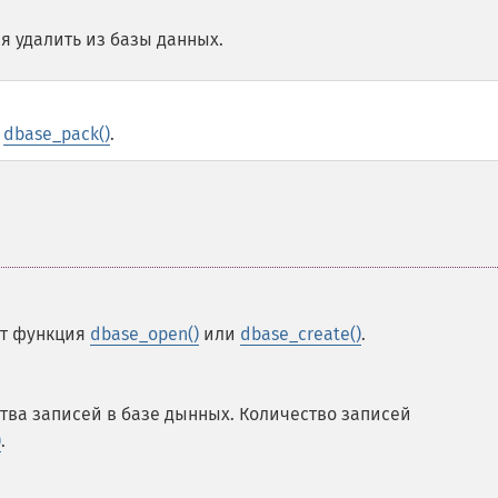
я удалить из базы данных.
й
dbase_pack()
.
ет функция
dbase_open()
или
dbase_create()
.
ства записей в базе дынных. Количество записей
)
.