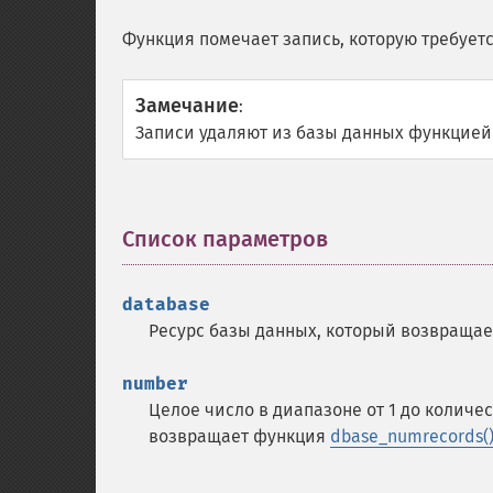
Функция помечает запись, которую требуетс
Замечание
:
Записи удаляют из базы данных функцие
Список параметров
¶
database
Ресурс базы данных, который возвраща
number
Целое число в диапазоне от 1 до количе
возвращает функция
dbase_numrecords(