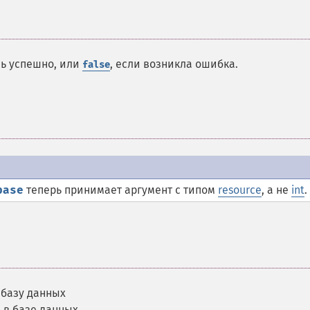
сь успешно, или
, если возникла ошибка.
false
base
теперь принимает аргумент с типом
resource
, а не
int
.
 базу данных
 в базе данных