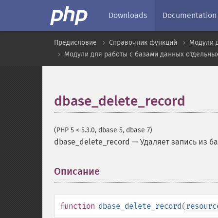
Downloads
Documentation
Предисловие
Справочник функций
Модули 
Модули для работы с базами данных отдельны
dbase_delete_record
(PHP 5 < 5.3.0, dbase 5, dbase 7)
dbase_delete_record
—
Удаляет запись из б
Описание
¶
function
dbase_delete_record
(
resourc