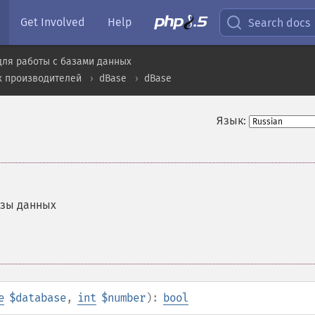
Get Involved
Help
Search docs
для работы с базами данных
х производителей
dBase
dBase
Язык:
азы данных
e
$database
,
int
$number
):
bool