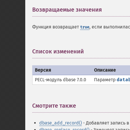
Возвращаемые значения
¶
Функция возвращает
, если выполнила
true
Список изменений
¶
Версия
Описание
PECL-модуль dbase 7.0.0
Параметр
data
Смотрите также
¶
dbase_add_record()
- Добавляет запись в
dbase_replace_record()
- Заменяет запись