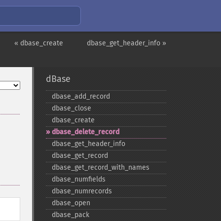
« dbase_create
dbase_get_header_info »
dBase
dbase_​add_​record
dbase_​close
dbase_​create
dbase_​delete_​record
dbase_​get_​header_​info
dbase_​get_​record
dbase_​get_​record_​with_​names
dbase_​numfields
dbase_​numrecords
dbase_​open
dbase_​pack