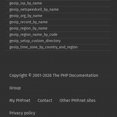
geoip_​isp_​by_​name
geoip_​netspeedcell_​by_​name
geoip_​org_​by_​name
geoip_​record_​by_​name
geoip_​region_​by_​name
geoip_​region_​name_​by_​code
geoip_​setup_​custom_​directory
geoip_​time_​zone_​by_​country_​and_​region
Copyright © 2001-2026 The PHP Documentation
Group
My PHP.net
Contact
Other PHP.net sites
Privacy policy