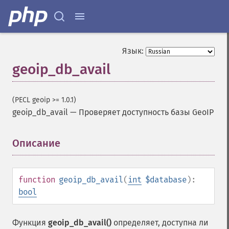
Язык:
geoip_db_avail
(PECL geoip >= 1.0.1)
geoip_db_avail
—
Проверяет доступность базы GeoIP
Описание
¶
function
geoip_db_avail
(
int
$database
):
bool
Функция
geoip_db_avail()
определяет, доступна ли