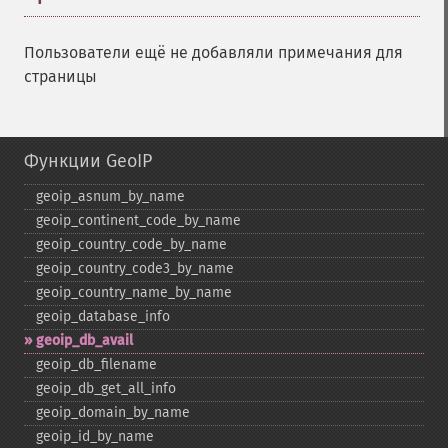
Пользователи ещё не добавляли примечания для
страницы
Функции GeoIP
geoip_​asnum_​by_​name
geoip_​continent_​code_​by_​name
geoip_​country_​code_​by_​name
geoip_​country_​code3_​by_​name
geoip_​country_​name_​by_​name
geoip_​database_​info
geoip_​db_​avail
geoip_​db_​filename
geoip_​db_​get_​all_​info
geoip_​domain_​by_​name
geoip_​id_​by_​name