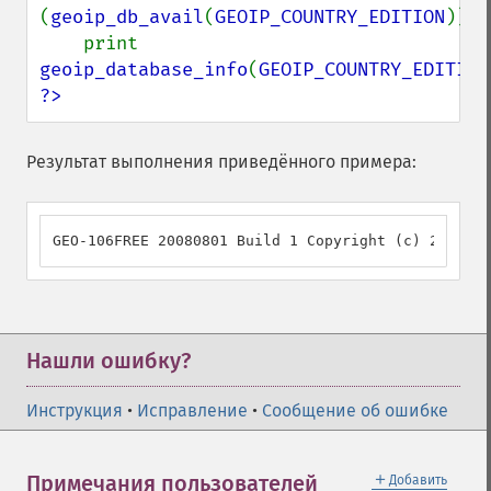
(
geoip_db_avail
(
GEOIP_COUNTRY_EDITION
))

    print 
geoip_database_info
(
GEOIP_COUNTRY_EDITION
?>
Результат выполнения приведённого примера:
GEO-106FREE 20080801 Build 1 Copyright (c) 2006 Ma
Нашли ошибку?
Инструкция
•
Исправление
•
Сообщение об ошибке
＋
Примечания пользователей
Добавить