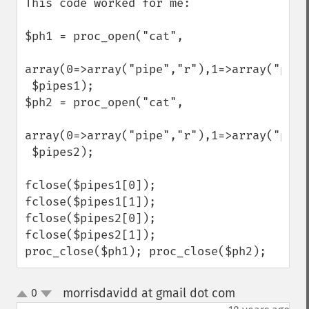
This code worked for me:

$ph1 = proc_open("cat",

array(0=>array("pipe","r"),1=>array("pipe"
 $pipes1);

$ph2 = proc_open("cat",

array(0=>array("pipe","r"),1=>array("pipe"
 $pipes2);

fclose($pipes1[0]); 
fclose($pipes1[1]); 

fclose($pipes2[0]); 
fclose($pipes2[1]); 

proc_close($ph1); proc_close($ph2);
morrisdavidd at gmail dot com
0
¶
up
down