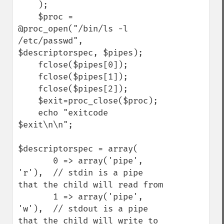
    );

    $proc = 
@proc_open("/bin/ls -l 
/etc/passwd", 
$descriptorspec, $pipes);

    fclose($pipes[0]);

    fclose($pipes[1]);

    fclose($pipes[2]);

    $exit=proc_close($proc);

    echo "exitcode 
$exit\n\n";

$descriptorspec = array(

       0 => array('pipe', 
'r'),  // stdin is a pipe 
that the child will read from

       1 => array('pipe', 
'w'),  // stdout is a pipe 
that the child will write to
