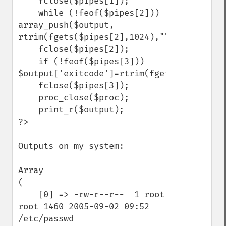
    fclose($pipes[1]);

    while (!feof($pipes[2])) 
array_push($output, 
rtrim(fgets($pipes[2],1024),"\n"));

    fclose($pipes[2]);

    if (!feof($pipes[3])) 
$output['exitcode']=rtrim(fgets($pipes[3],
    fclose($pipes[3]);

    proc_close($proc);

    print_r($output);

?>

Outputs on my system:

Array

(

    [0] => -rw-r--r--  1 root 
root 1460 2005-09-02 09:52 
/etc/passwd
