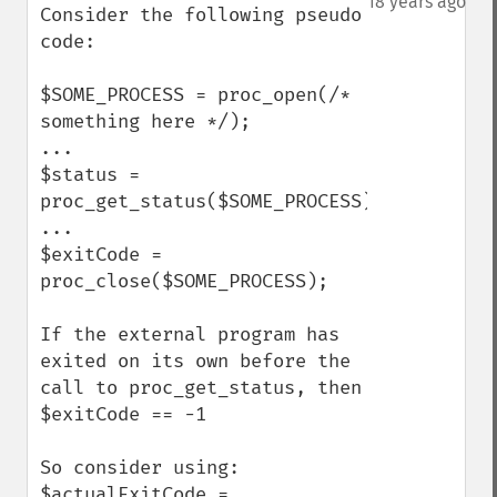
18 years ago
Consider the following pseudo 
code:

$SOME_PROCESS = proc_open(/* 
something here */);

...

$status = 
proc_get_status($SOME_PROCESS);

...

$exitCode = 
proc_close($SOME_PROCESS);

If the external program has 
exited on its own before the 
call to proc_get_status, then 
$exitCode == -1

So consider using:

$actualExitCode = 