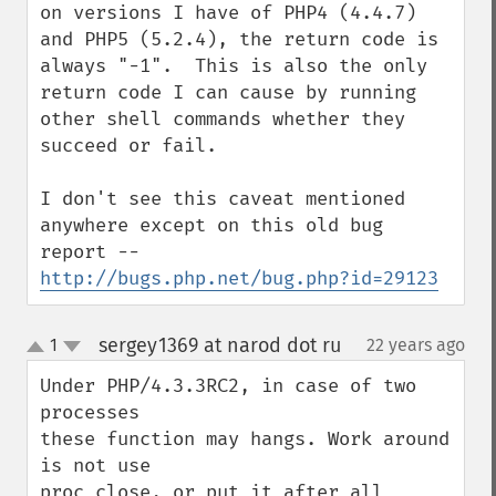
on versions I have of PHP4 (4.4.7) 
and PHP5 (5.2.4), the return code is 
always "-1".  This is also the only 
return code I can cause by running 
other shell commands whether they 
succeed or fail.

I don't see this caveat mentioned 
anywhere except on this old bug 
report -- 
http://bugs.php.net/bug.php?id=29123
sergey1369 at narod dot ru
1
22 years ago
¶
up
down
Under PHP/4.3.3RC2, in case of two 
processes 

these function may hangs. Work around 
is not use 

proc_close, or put it after all 