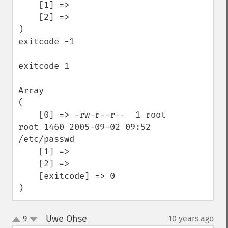
    [1] =>

    [2] =>

)

exitcode -1

exitcode 1

Array

(

    [0] => -rw-r--r--  1 root 
root 1460 2005-09-02 09:52 
/etc/passwd

    [1] =>

    [2] =>

    [exitcode] => 0

)
Uwe Ohse
9
10 years ago
¶
up
down