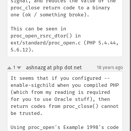
signal, and reduces the value of the 
proc_close return code to a binary 
one (ok / something broke).

This can be seen in 
proc_open_rsrc_dtor() in 
ext/standard/proc_open.c (PHP 5.4.44, 
5.6.12).
ashnazg at php dot net
1
18 years ago
¶
up
down
It seems that if you configured --
enable-sigchild when you compiled PHP 
(which from my reading is required 
for you to use Oracle stuff), then 
return codes from proc_close() cannot 
be trusted.

Using proc_open's Example 1998's code 