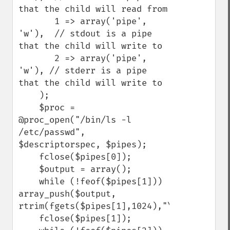
that the child will read from

       1 => array('pipe', 
'w'),  // stdout is a pipe 
that the child will write to

       2 => array('pipe', 
'w'), // stderr is a pipe 
that the child will write to

    );

    $proc = 
@proc_open("/bin/ls -l 
/etc/passwd", 
$descriptorspec, $pipes);

    fclose($pipes[0]);

    $output = array();

    while (!feof($pipes[1])) 
array_push($output, 
rtrim(fgets($pipes[1],1024),"\n"));

    fclose($pipes[1]);
