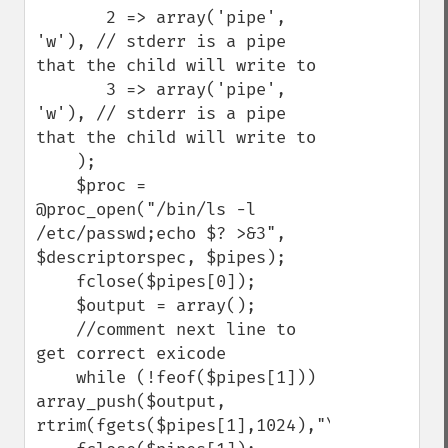
       2 => array('pipe', 
'w'), // stderr is a pipe 
that the child will write to

       3 => array('pipe', 
'w'), // stderr is a pipe 
that the child will write to

    );

    $proc = 
@proc_open("/bin/ls -l 
/etc/passwd;echo $? >&3", 
$descriptorspec, $pipes);

    fclose($pipes[0]);

    $output = array();

    //comment next line to 
get correct exicode

    while (!feof($pipes[1])) 
array_push($output, 
rtrim(fgets($pipes[1],1024),"\n"));
