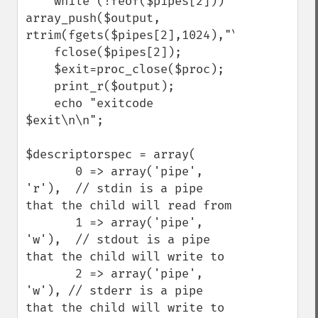
    while (!feof($pipes[2])) 
array_push($output, 
rtrim(fgets($pipes[2],1024),"\n"));

    fclose($pipes[2]);

    $exit=proc_close($proc);

    print_r($output);

    echo "exitcode 
$exit\n\n";

$descriptorspec = array(

       0 => array('pipe', 
'r'),  // stdin is a pipe 
that the child will read from

       1 => array('pipe', 
'w'),  // stdout is a pipe 
that the child will write to

       2 => array('pipe', 
'w'), // stderr is a pipe 
that the child will write to
