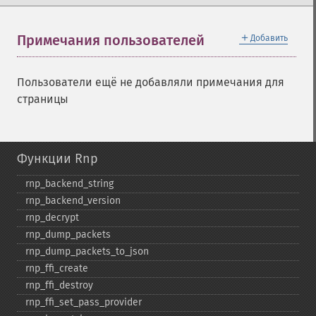
＋
Примечания пользователей
Добавить
Пользователи ещё не добавляли примечания для
страницы
Функции Rnp
rnp_​backend_​string
rnp_​backend_​version
rnp_​decrypt
rnp_​dump_​packets
rnp_​dump_​packets_​to_​json
rnp_​ffi_​create
rnp_​ffi_​destroy
rnp_​ffi_​set_​pass_​provider