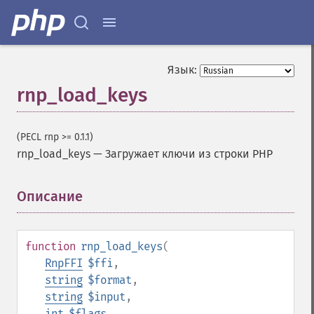
Язык:
rnp_load_keys
(PECL rnp >= 0.1.1)
rnp_load_keys
—
Загружает ключи из строки PHP
Описание
¶
function
rnp_load_keys
(
RnpFFI
$ffi
,
string
$format
,
string
$input
,
int
$flags