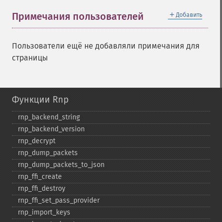
＋
Примечания пользователей
Добавить
Пользователи ещё не добавляли примечания для
страницы
Функции Rnp
rnp_​backend_​string
rnp_​backend_​version
rnp_​decrypt
rnp_​dump_​packets
rnp_​dump_​packets_​to_​json
rnp_​ffi_​create
rnp_​ffi_​destroy
rnp_​ffi_​set_​pass_​provider
rnp_​import_​keys