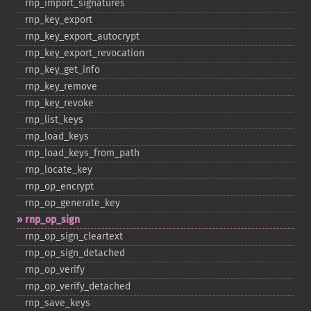
rnp_​import_​signatures
rnp_​key_​export
rnp_​key_​export_​autocrypt
rnp_​key_​export_​revocation
rnp_​key_​get_​info
rnp_​key_​remove
rnp_​key_​revoke
rnp_​list_​keys
rnp_​load_​keys
rnp_​load_​keys_​from_​path
rnp_​locate_​key
rnp_​op_​encrypt
rnp_​op_​generate_​key
rnp_​op_​sign
rnp_​op_​sign_​cleartext
rnp_​op_​sign_​detached
rnp_​op_​verify
rnp_​op_​verify_​detached
rnp_​save_​keys