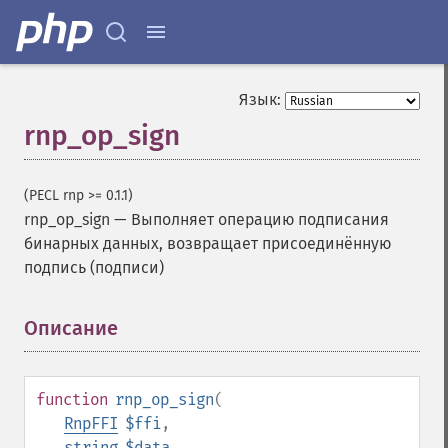
Язык:
rnp_op_sign
(PECL rnp >= 0.1.1)
rnp_op_sign
—
Выполняет операцию подписания
бинарных данных, возвращает присоединённую
подпись (подписи)
Описание
¶
function
rnp_op_sign
(
RnpFFI
$ffi
,
string
$data
,