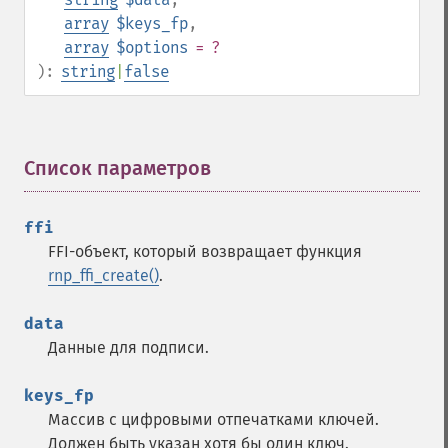
array
$keys_fp
,
array
$options
= ?
):
string
|
false
Список параметров
¶
ffi
FFI-объект, который возвращает функция
rnp_ffi_create()
.
data
Данные для подписи.
keys_fp
Массив с цифровыми отпечатками ключей.
Должен быть указан хотя бы один ключ.