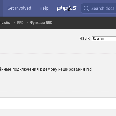
Get Involved
Help
Search docs
службы
RRD
Функции RRD
Язык:
ённые подключения к демону кеширования rrd