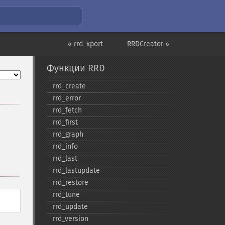
« rrd_xport
RRDCreator »
Функции RRD
rrd_​create
rrd_​error
rrd_​fetch
rrd_​first
rrd_​graph
rrd_​info
rrd_​last
rrd_​lastupdate
rrd_​restore
rrd_​tune
rrd_​update
rrd_​version