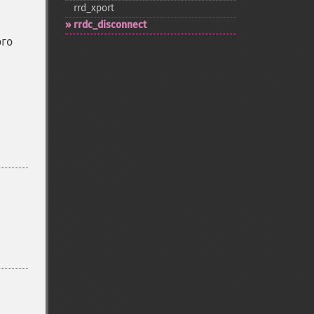
rrd_​xport
rrdc_​disconnect
ого