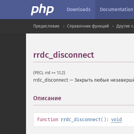
Downloads
Documentation
Предисловие
Справочник функций
Другие 
rrdc_disconnect
(PECL rrd >= 1.1.2)
rrdc_disconnect
—
Закрыть любые незаверш
Описание
¶
function
rrdc_disconnect
():
void