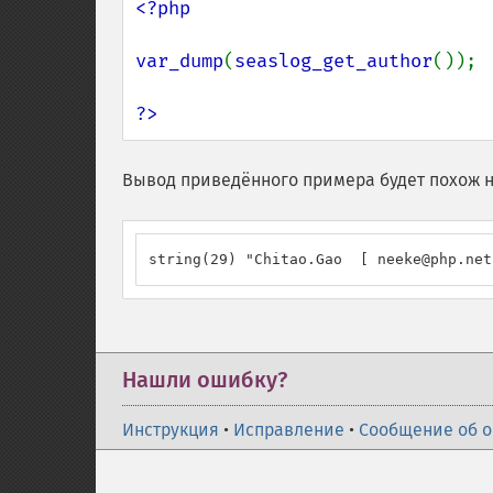
<?php

var_dump
(
seaslog_get_author
());

?>
Вывод приведённого примера будет похож н
string(29) "Chitao.Gao  [ neeke@php.net
Нашли ошибку?
Инструкция
•
Исправление
•
Сообщение об 