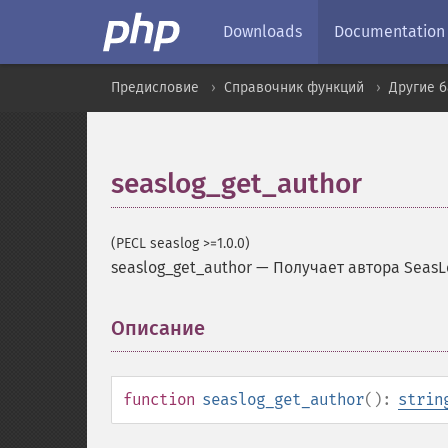
Downloads
Documentation
Предисловие
Справочник функций
Другие 
seaslog_get_author
(PECL seaslog >=1.0.0)
seaslog_get_author
—
Получает автора SeasL
Описание
¶
function
seaslog_get_author
():
strin