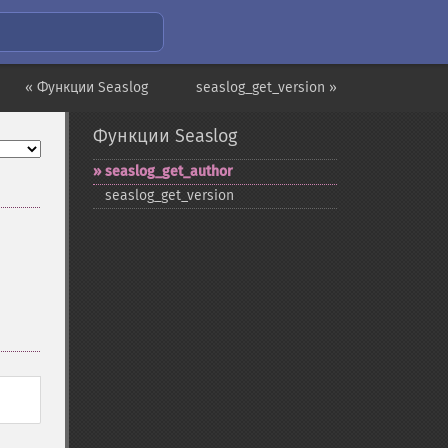
« Функции Seaslog
seaslog_get_version »
Функции Seaslog
seaslog_​get_​author
seaslog_​get_​version