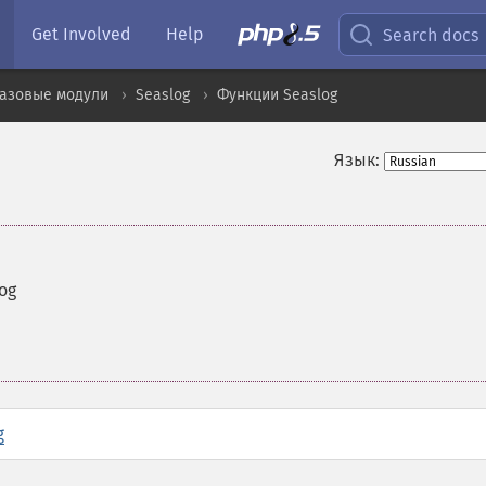
Get Involved
Help
Search docs
базовые модули
Seaslog
Функции Seaslog
Язык:
og
g