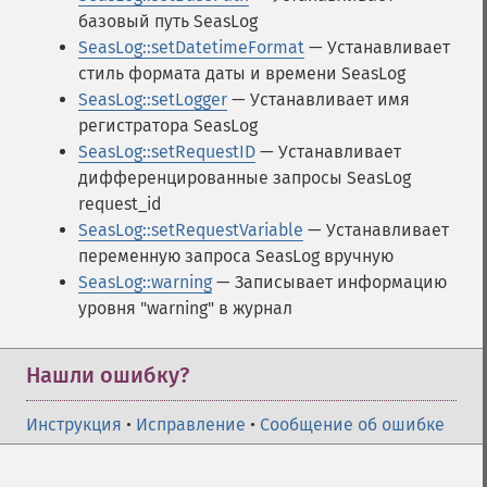
базовый путь SeasLog
SeasLog::setDatetimeFormat
— Устанавливает
стиль формата даты и времени SeasLog
SeasLog::setLogger
— Устанавливает имя
регистратора SeasLog
SeasLog::setRequestID
— Устанавливает
дифференцированные запросы SeasLog
request_id
SeasLog::setRequestVariable
— Устанавливает
переменную запроса SeasLog вручную
SeasLog::warning
— Записывает информацию
уровня "warning" в журнал
Нашли ошибку?
Инструкция
•
Исправление
•
Сообщение об ошибке