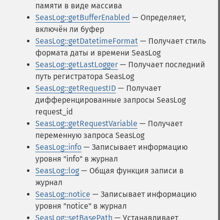
памяти в виде массива
SeasLog::getBufferEnabled
— Определяет,
включён ли буфер
SeasLog::getDatetimeFormat
— Получает стиль
формата даты и времени SeasLog
SeasLog::getLastLogger
— Получает последний
путь регистратора SeasLog
SeasLog::getRequestID
— Получает
дифференцированные запросы SeasLog
request_id
SeasLog::getRequestVariable
— Получает
переменную запроса SeasLog
SeasLog::info
— Записывает информацию
уровня "info" в журнал
SeasLog::log
— Общая функция записи в
журнал
SeasLog::notice
— Записывает информацию
уровня "notice" в журнал
SeasLog::setBasePath
— Устанавливает