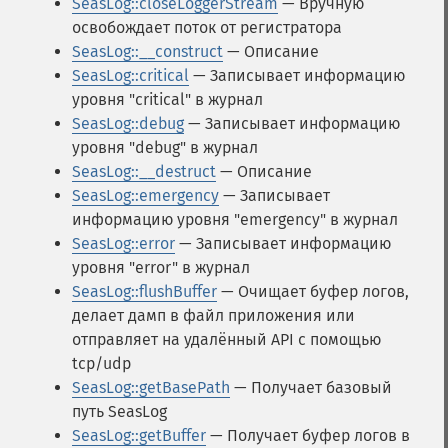
SeasLog::closeLoggerStream
— Вручную
освобождает поток от регистратора
SeasLog::__construct
— Описание
SeasLog::critical
— Записывает информацию
уровня "critical" в журнал
SeasLog::debug
— Записывает информацию
уровня "debug" в журнал
SeasLog::__destruct
— Описание
SeasLog::emergency
— Записывает
информацию уровня "emergency" в журнал
SeasLog::error
— Записывает информацию
уровня "error" в журнал
SeasLog::flushBuffer
— Очищает буфер логов,
делает дамп в файл приложения или
отправляет на удалённый API с помощью
tcp/udp
SeasLog::getBasePath
— Получает базовый
путь SeasLog
SeasLog::getBuffer
— Получает буфер логов в