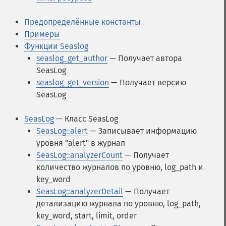
Предопределённые константы
Примеры
Функции Seaslog
seaslog_get_author
— Получает автора
SeasLog
seaslog_get_version
— Получает версию
SeasLog
SeasLog
— Класс SeasLog
SeasLog::alert
— Записывает информацию
уровня "alert" в журнал
SeasLog::analyzerCount
— Получает
количество журналов по уровню, log_path и
key_word
SeasLog::analyzerDetail
— Получает
детализацию журнала по уровню, log_path,
key_word, start, limit, order