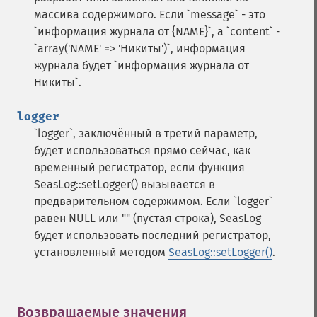
массива содержимого. Если `message` - это
`информация журнала от {NAME}`, а `content` -
`array('NAME' => 'Никиты')`, информация
журнала будет `информация журнала от
Никиты`.
logger
`logger`, заключённый в третий параметр,
будет использоваться прямо сейчас, как
временный регистратор, если функция
SeasLog::setLogger() вызывается в
предварительном содержимом. Если `logger`
равен NULL или "" (пустая строка), SeasLog
будет использовать последний регистратор,
установленный методом
SeasLog::setLogger()
.
Возвращаемые значения
¶