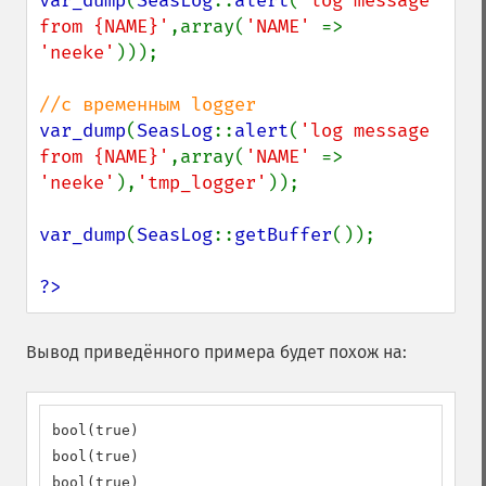
var_dump
(
SeasLog
::
alert
(
'log message 
from {NAME}'
,array(
'NAME' 
=> 
'neeke'
)));

var_dump
(
SeasLog
::
alert
(
'log message 
from {NAME}'
,array(
'NAME' 
=> 
'neeke'
),
'tmp_logger'
));

var_dump
(
SeasLog
::
getBuffer
());

?>
Вывод приведённого примера будет похож на:
bool(true)

bool(true)

bool(true)
