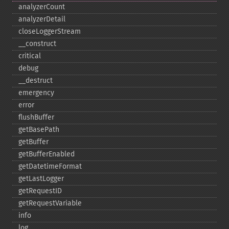
analyzerCount
analyzerDetail
closeLoggerStream
_​_​construct
critical
debug
_​_​destruct
emergency
error
flushBuffer
getBasePath
getBuffer
getBufferEnabled
getDatetimeFormat
getLastLogger
getRequestID
getRequestVariable
info
log