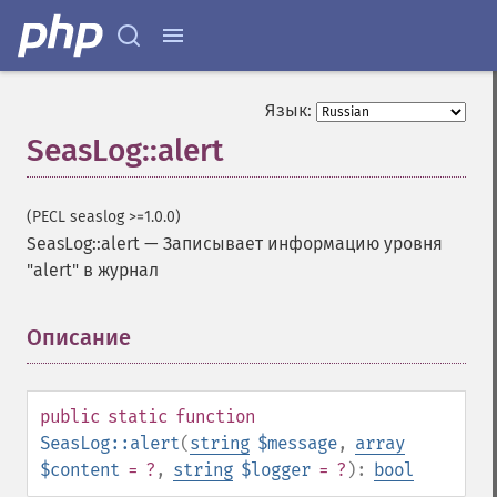
Язык:
SeasLog::alert
(PECL seaslog >=1.0.0)
SeasLog::alert
—
Записывает информацию уровня
"alert" в журнал
Описание
¶
public
static
function
SeasLog::alert
(
string
$message
,
array
$content
= ?
,
string
$logger
= ?
):
bool