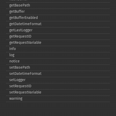
getBasePath
getBuffer
getBufferEnabled
getDatetimeFormat
getLastLogger
getRequestID
getRequestVariable
info
log
notice
setBasePath
setDatetimeFormat
setLogger
setRequestID
setRequestVariable
warning