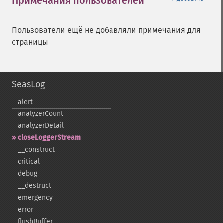
Примечания пользователей
Пользователи ещё не добавляли примечания для
страницы
SeasLog
alert
analyzerCount
analyzerDetail
closeLoggerStream
_​_​construct
critical
debug
_​_​destruct
emergency
error
flushBuffer