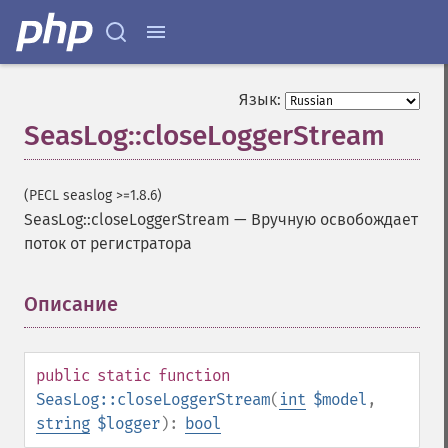
Язык:
SeasLog::closeLoggerStream
(PECL seaslog >=1.8.6)
SeasLog::closeLoggerStream
—
Вручную освобождает
поток от регистратора
Описание
¶
public
static
function
SeasLog::closeLoggerStream
(
int
$model
,
string
$logger
):
bool