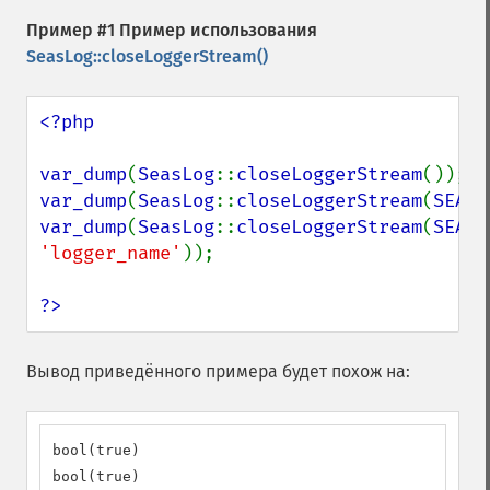
Пример #1 Пример использования
SeasLog::closeLoggerStream()
<?php

var_dump
(
SeasLog
::
closeLoggerStream
var_dump
(
SeasLog
::
closeLoggerStream
(
SEASL
var_dump
(
SeasLog
::
closeLoggerStream
(
SEASL
'logger_name'
));

?>
Вывод приведённого примера будет похож на:
bool(true)

bool(true)
