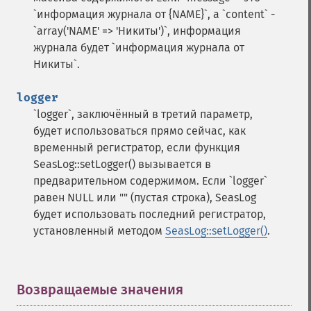
`информация журнала от {NAME}`, а `content` -
`array('NAME' => 'Никиты')`, информация
журнала будет `информация журнала от
Никиты`.
logger
`logger`, заключённый в третий параметр,
будет использоваться прямо сейчас, как
временный регистратор, если функция
SeasLog::setLogger() вызывается в
предварительном содержимом. Если `logger`
равен NULL или "" (пустая строка), SeasLog
будет использовать последний регистратор,
установленный методом
SeasLog::setLogger()
.
Возвращаемые значения
¶