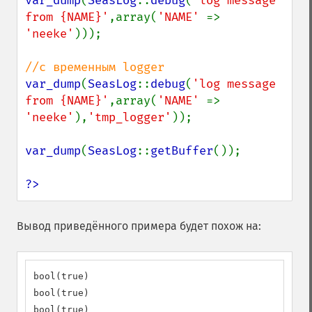
var_dump
(
SeasLog
::
debug
(
'log message 
from {NAME}'
,array(
'NAME' 
=> 
'neeke'
)));

var_dump
(
SeasLog
::
debug
(
'log message 
from {NAME}'
,array(
'NAME' 
=> 
'neeke'
),
'tmp_logger'
));

var_dump
(
SeasLog
::
getBuffer
());

?>
Вывод приведённого примера будет похож на:
bool(true)

bool(true)

bool(true)
