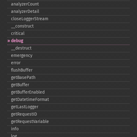
analyzerCount
analyzerDetail
closeLoggerStream
_​_​construct
critical
debug
_​_​destruct
emergency
error
flushBuffer
getBasePath
getBuffer
getBufferEnabled
getDatetimeFormat
getLastLogger
getRequestID
getRequestVariable
info
log