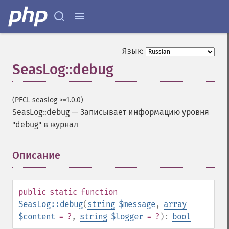
Язык:
SeasLog::debug
(PECL seaslog >=1.0.0)
SeasLog::debug
—
Записывает информацию уровня
"debug" в журнал
Описание
¶
public
static
function
SeasLog::debug
(
string
$message
,
array
$content
= ?
,
string
$logger
= ?
):
bool