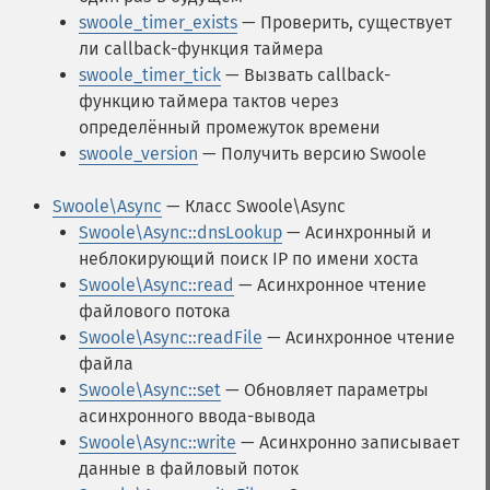
swoole_timer_exists
— Проверить, существует
ли callback-функция таймера
swoole_timer_tick
— Вызвать callback-
функцию таймера тактов через
определённый промежуток времени
swoole_version
— Получить версию Swoole
Swoole\Async
— Класс Swoole\Async
Swoole\Async::dnsLookup
— Асинхронный и
неблокирующий поиск IP по имени хоста
Swoole\Async::read
— Асинхронное чтение
файлового потока
Swoole\Async::readFile
— Асинхронное чтение
файла
Swoole\Async::set
— Обновляет параметры
асинхронного ввода-вывода
Swoole\Async::write
— Асинхронно записывает
данные в файловый поток