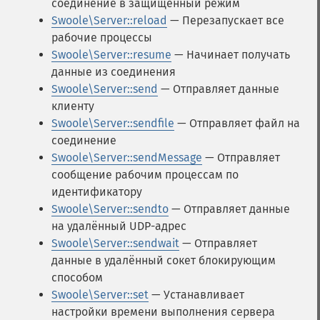
соединение в защищённый режим
Swoole\Server::reload
— Перезапускает все
рабочие процессы
Swoole\Server::resume
— Начинает получать
данные из соединения
Swoole\Server::send
— Отправляет данные
клиенту
Swoole\Server::sendfile
— Отправляет файл на
соединение
Swoole\Server::sendMessage
— Отправляет
сообщение рабочим процессам по
идентификатору
Swoole\Server::sendto
— Отправляет данные
на удалённый UDP-адрес
Swoole\Server::sendwait
— Отправляет
данные в удалённый сокет блокирующим
способом
Swoole\Server::set
— Устанавливает
настройки времени выполнения сервера