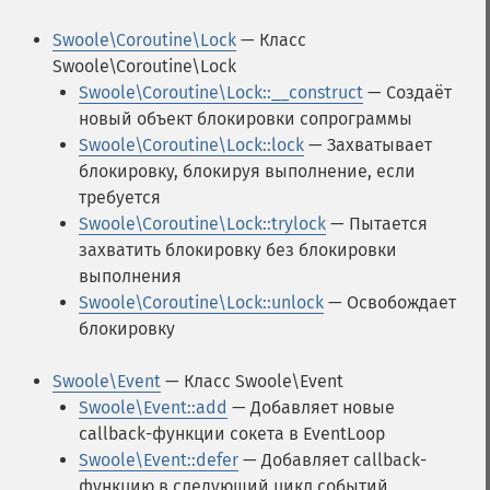
Swoole\Coroutine\Lock
— Класс
Swoole\Coroutine\Lock
Swoole\Coroutine\Lock::__construct
— Создаёт
новый объект блокировки сопрограммы
Swoole\Coroutine\Lock::lock
— Захватывает
блокировку, блокируя выполнение, если
требуется
Swoole\Coroutine\Lock::trylock
— Пытается
захватить блокировку без блокировки
выполнения
Swoole\Coroutine\Lock::unlock
— Освобождает
блокировку
Swoole\Event
— Класс Swoole\Event
Swoole\Event::add
— Добавляет новые
callback-функции сокета в EventLoop
Swoole\Event::defer
— Добавляет callback-
функцию в следующий цикл событий