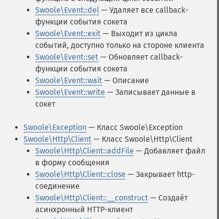
Swoole\Event::del
— Удаляет все callback-
функции события сокета
Swoole\Event::exit
— Выходит из цикла
событий, доступно только на стороне клиента
Swoole\Event::set
— Обновляет callback-
функции события сокета
Swoole\Event::wait
— Описание
Swoole\Event::write
— Записывает данные в
сокет
Swoole\Exception
— Класс Swoole\Exception
Swoole\Http\Client
— Класс Swoole\Http\Client
Swoole\Http\Client::addFile
— Добавляет файл
в форму сообщения
Swoole\Http\Client::close
— Закрывает http-
соединение
Swoole\Http\Client::__construct
— Создаёт
асинхронный HTTP-клиент