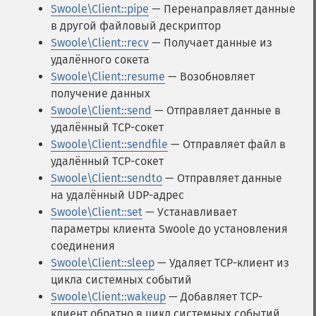
Swoole\Client::pipe
— Перенаправляет данные
в другой файловый дескриптор
Swoole\Client::recv
— Получает данные из
удалённого сокета
Swoole\Client::resume
— Возобновляет
получение данных
Swoole\Client::send
— Отправляет данные в
удалённый TCP-сокет
Swoole\Client::sendfile
— Отправляет файл в
удалённый TCP-сокет
Swoole\Client::sendto
— Отправляет данные
на удалённый UDP-адрес
Swoole\Client::set
— Устанавливает
параметры клиента Swoole до установления
соединения
Swoole\Client::sleep
— Удаляет TCP-клиент из
цикла системных событий
Swoole\Client::wakeup
— Добавляет TCP-
клиент обратно в цикл системных событий