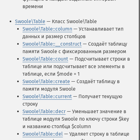
времени
Swoole\Table
— Класс Swoole\Table
Swoole\Table::column
— Устанавливает тип
данных и размер столбцов
Swoole\Table::__construct
— Создаёт таблицу
памяти Swoole с фиксированным размером
Swoole\Table::count
— Подсчитывает строки в
таблице или подсчитывает все элементы в
таблице, если $mode = 1
Swoole\Table::create
— Создаёт таблицу в
памяти модуля Swoole
Swoole\Table::current
— Получает текущую
строку
Swoole\Table::decr
— Уменьшает значение в
таблице модуля Swoole по ключу строки $key
и названию столбца $column
Swoole\Table::del
— Удаляет строку в таблице