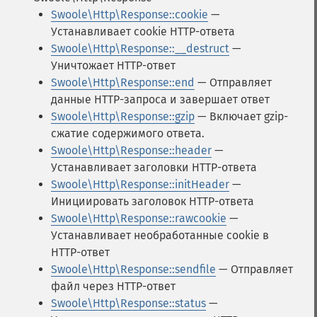
Swoole\Http\Response::cookie
—
Устанавливает cookie HTTP-ответа
Swoole\Http\Response::__destruct
—
Уничтожает HTTP-ответ
Swoole\Http\Response::end
— Отправляет
данные HTTP-запроса и завершает ответ
Swoole\Http\Response::gzip
— Включает gzip-
сжатие содержимого ответа.
Swoole\Http\Response::header
—
Устанавливает заголовки HTTP-ответа
Swoole\Http\Response::initHeader
—
Инициировать заголовок HTTP-ответа
Swoole\Http\Response::rawcookie
—
Устанавливает необработанные cookie в
HTTP-ответ
Swoole\Http\Response::sendfile
— Отправляет
файл через HTTP-ответ
Swoole\Http\Response::status
—