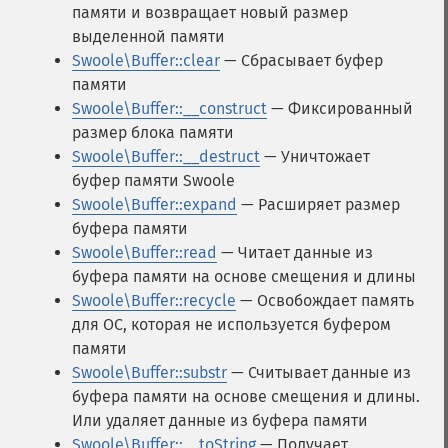
памяти и возвращает новый размер
выделенной памяти
Swoole\Buffer::clear
— Сбрасывает буфер
памяти
Swoole\Buffer::__construct
— Фиксированный
размер блока памяти
Swoole\Buffer::__destruct
— Уничтожает
буфер памяти Swoole
Swoole\Buffer::expand
— Расширяет размер
буфера памяти
Swoole\Buffer::read
— Читает данные из
буфера памяти на основе смещения и длины
Swoole\Buffer::recycle
— Освобождает память
для ОС, которая не используется буфером
памяти
Swoole\Buffer::substr
— Считывает данные из
буфера памяти на основе смещения и длины.
Или удаляет данные из буфера памяти
Swoole\Buffer::__toString
— Получает