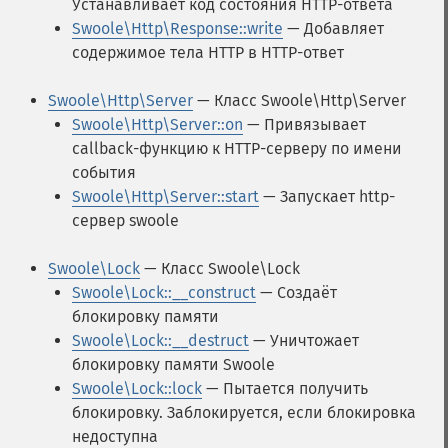
Устанавливает код состояния HTTP-ответа
Swoole\Http\Response::write
— Добавляет
содержимое тела HTTP в HTTP-ответ
Swoole\Http\Server
— Класс Swoole\Http\Server
Swoole\Http\Server::on
— Привязывает
callback-функцию к HTTP-серверу по имени
события
Swoole\Http\Server::start
— Запускает http-
сервер swoole
Swoole\Lock
— Класс Swoole\Lock
Swoole\Lock::__construct
— Создаёт
блокировку памяти
Swoole\Lock::__destruct
— Уничтожает
блокировку памяти Swoole
Swoole\Lock::lock
— Пытается получить
блокировку. Заблокируется, если блокировка
недоступна