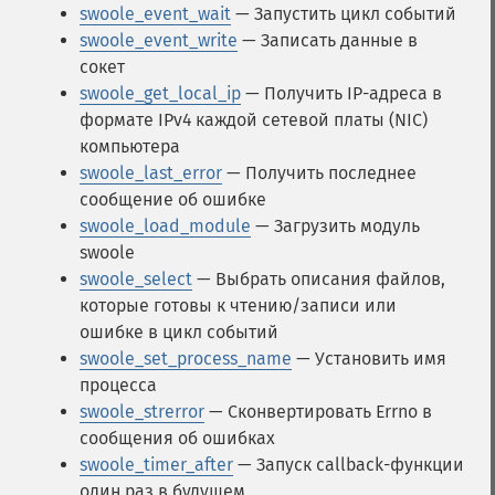
swoole_event_wait
— Запустить цикл событий
swoole_event_write
— Записать данные в
сокет
swoole_get_local_ip
— Получить IP-адреса в
формате IPv4 каждой сетевой платы (NIC)
компьютера
swoole_last_error
— Получить последнее
сообщение об ошибке
swoole_load_module
— Загрузить модуль
swoole
swoole_select
— Выбрать описания файлов,
которые готовы к чтению/записи или
ошибке в цикл событий
swoole_set_process_name
— Установить имя
процесса
swoole_strerror
— Сконвертировать Errno в
сообщения об ошибках
swoole_timer_after
— Запуск callback-функции
один раз в будущем