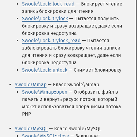
Swoole\Lock::lock_read
— Блокирует чтение-
запись блокировки для чтения
Swoole\Lock::trylock
— Пытается получить
блокировку и сразу возвращает, даже если
блокировка недоступна
Swoole\Lock::trylock_read
— Пытается
заблокировать блокировку чтения-записи
для чтения и сразу возвращает, даже если
блокировка недоступна
Swoole\Lock::unlock
— Снимает блокировку
Swoole\Mmap
— Класс Swoole\Mmap
Swoole\Mmap::open
— Отобразить файл в
память и вернуть ресурс потока, который
может использоваться операциями потока
PHP
Swoole\MySQL
— Класс Swoole\MySQL
Swoole\MySQL::close
— Закрывает