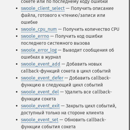
сокете или по последнему коду ошибки
swoole_client_select
— Получить описание
файла, готового к чтению/записи или
ошибке
swoole_cpu_num
— Получить количество CPU
swoole_errno
— Получить код ошибки
последнего системного вызова
swoole_error_log
— Выводит сообщения об
ошибках в журнал
swoole_event_add
— Добавить новых
callback-функций сокета в цикл событий
swoole_event_defer
— Добавить callback-
функцию в следующий цикл событий
swoole_event_del
— Удалить все callback-
функции сокета
swoole_event_exit
— Закрыть цикл событий,
доступный только на стороне клиента
swoole_event_set
— Обновить callback-
функции события сокета