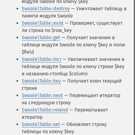
модуля Swoole по ключу $key
Swoole\Table::destroy
— Уничтожает таблицу в
памяти модуля Swoole
Swoole\Table::exist
— Проверяет, существует
ли строка по $row_key
Swoole\Table::get
— Получает значение в
таблице модуля Swoole по ключу $key и полю
$field
Swoole\Table::incr
— Увеличивает значение в
таблице модуля Swoole по ключу строки $key
и названию столбца $column
Swoole\Table::key
— Получает ключ текущей
строки
Swoole\Table::next
— Перемещает итератор
на следующую строку
Swoole\Table::rewind
— Перематывает
итератор
Swoole\Table::set
— Обновляет строку
таблицы по ключу $key