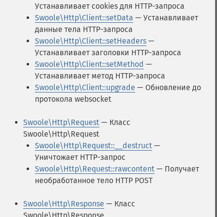
Устанавливает cookies для HTTP-запроса
Swoole\Http\Client::setData
— Устанавливает
данные тела HTTP-запроса
Swoole\Http\Client::setHeaders
—
Устанавливает заголовки HTTP-запроса
Swoole\Http\Client::setMethod
—
Устанавливает метод HTTP-запроса
Swoole\Http\Client::upgrade
— Обновление до
протокола websocket
Swoole\Http\Request
— Класс
Swoole\Http\Request
Swoole\Http\Request::__destruct
—
Уничтожает HTTP-запрос
Swoole\Http\Request::rawcontent
— Получает
необработанное тело HTTP POST
Swoole\Http\Response
— Класс
Swoole\Http\Response