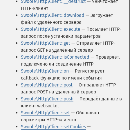
Swoole\Http\Client::__destruct
— Уничтожает
HTTP-клиент
Swoole\Http\Client::download
— Загружает
файл с удалённого сервера
Swoole\Http\Client::execute
— Посылает HTTP-
запрос после установки параметров
Swoole\Http\Client::get
— Отправляет HTTP-
запрос GET на удалённый сервер
Swoole\Http\Client::isConnected
— Проверяет,
подключено ли соединение HTTP
Swoole\Http\Client::on
— Регистрирует
callback-функцию по имени события
Swoole\Http\Client::post
— Отправляет HTTP-
запрос POST на удалённый сервер
Swoole\Http\Client::push
— Передаёт данные в
клиент websocket
Swoole\Http\Client::set
— Обновляет
параметры HTTP-клиента
Swoole\Http\Client::setCookies
—