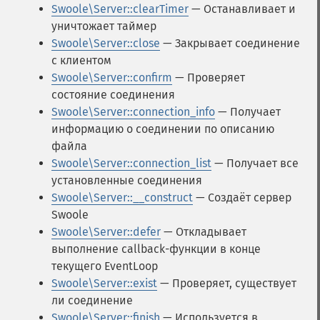
Swoole\Server::clearTimer
— Останавливает и
уничтожает таймер
Swoole\Server::close
— Закрывает соединение
с клиентом
Swoole\Server::confirm
— Проверяет
состояние соединения
Swoole\Server::connection_info
— Получает
информацию о соединении по описанию
файла
Swoole\Server::connection_list
— Получает все
установленные соединения
Swoole\Server::__construct
— Создаёт сервер
Swoole
Swoole\Server::defer
— Откладывает
выполнение callback-функции в конце
текущего EventLoop
Swoole\Server::exist
— Проверяет, существует
ли соединение
Swoole\Server::finish
— Используется в