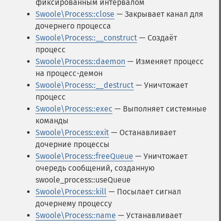
фиксированным интервалом
Swoole\Process::close
— Закрывает канал для
дочернего процесса
Swoole\Process::__construct
— Создаёт
процесс
Swoole\Process::daemon
— Изменяет процесс
на процесс-демон
Swoole\Process::__destruct
— Уничтожает
процесс
Swoole\Process::exec
— Выполняет системные
команды
Swoole\Process::exit
— Останавливает
дочерние процессы
Swoole\Process::freeQueue
— Уничтожает
очередь сообщений, созданную
swoole_process::useQueue
Swoole\Process::kill
— Посылает сигнал
дочернему процессу
Swoole\Process::name
— Устанавливает