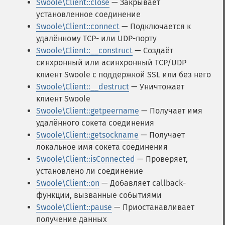
Swoole\Client::close
— Закрывает
установленное соединение
Swoole\Client::connect
— Подключается к
удалённому TCP- или UDP-порту
Swoole\Client::__construct
— Создаёт
синхронный или асинхронный TCP/UDP
клиент Swoole с поддержкой SSL или без него
Swoole\Client::__destruct
— Уничтожает
клиент Swoole
Swoole\Client::getpeername
— Получает имя
удалённого сокета соединения
Swoole\Client::getsockname
— Получает
локальное имя сокета соединения
Swoole\Client::isConnected
— Проверяет,
установлено ли соединение
Swoole\Client::on
— Добавляет callback-
функции, вызванные событиями
Swoole\Client::pause
— Приостанавливает
получение данных