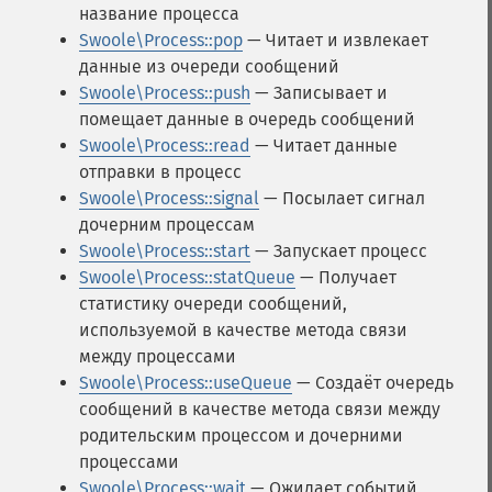
название процесса
Swoole\Process::pop
— Читает и извлекает
данные из очереди сообщений
Swoole\Process::push
— Записывает и
помещает данные в очередь сообщений
Swoole\Process::read
— Читает данные
отправки в процесс
Swoole\Process::signal
— Посылает сигнал
дочерним процессам
Swoole\Process::start
— Запускает процесс
Swoole\Process::statQueue
— Получает
статистику очереди сообщений,
используемой в качестве метода связи
между процессами
Swoole\Process::useQueue
— Создаёт очередь
сообщений в качестве метода связи между
родительским процессом и дочерними
процессами
Swoole\Process::wait
— Ожидает событий