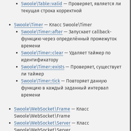
Swoole\Table::valid
— Проверяет, является ли
текущая строка корректной
Swoole\Timer
— Класс Swoole\Timer
Swoole\Timer::after
— Запускает callback-
функцию через определённый промежуток
времени
Swoole\Timer::clear
— Удаляет таймер по
идентификатору
Swoole\Timer::exists
— Проверяет, существует
ли таймер
Swoole\Timer::tick
— Повторяет данную
функцию в каждый заданный интервал
времени
Swoole\WebSocket\Frame
— Класс
Swoole\WebSocket\Frame
Swoole\WebSocket\Server
— Класс
Swoole\WebSocket\Server