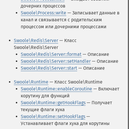
дочерних процессов
Swoole\Process::write
— Записывает данные в
канал и связывается с родительским
процессом или дочерними процессами
Swoole\Redis\Server
— Класс
Swoole\Redis\Server
Swoole\Redis\Server::format
— Описание
Swoole\Redis\Server::setHandler
— Описание
Swoole\Redis\Server::start
— Описание
Swoole\Runtime
— Класс Swoole\Runtime
Swoole\Runtime::enableCoroutine
— Включает
корутину для функций
Swoole\Runtime::getHookFlags
— Получает
текущие флаги хука
Swoole\Runtime::setHookFlags
—
Устанавливает флаги хука для корутины