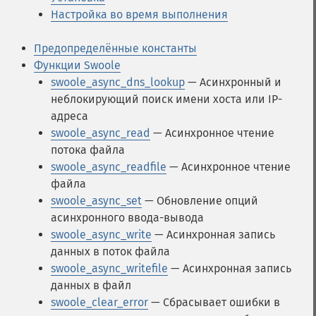
Настройка во время выполнения
Предопределённые константы
Функции Swoole
swoole_async_dns_lookup
— Асинхронный и
неблокирующий поиск имени хоста или IP-
адреса
swoole_async_read
— Асинхронное чтение
потока файла
swoole_async_readfile
— Асинхронное чтение
файла
swoole_async_set
— Обновление опций
асинхронного ввода-вывода
swoole_async_write
— Асинхронная запись
данных в поток файла
swoole_async_writefile
— Асинхронная запись
данных в файл
swoole_clear_error
— Сбрасывает ошибки в