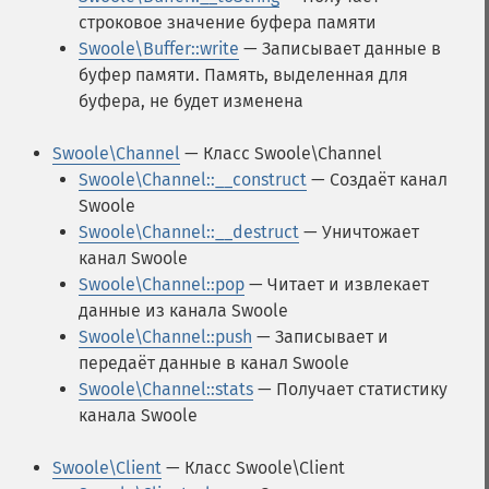
строковое значение буфера памяти
Swoole\Buffer::write
— Записывает данные в
буфер памяти. Память, выделенная для
буфера, не будет изменена
Swoole\Channel
— Класс Swoole\Channel
Swoole\Channel::__construct
— Создаёт канал
Swoole
Swoole\Channel::__destruct
— Уничтожает
канал Swoole
Swoole\Channel::pop
— Читает и извлекает
данные из канала Swoole
Swoole\Channel::push
— Записывает и
передаёт данные в канал Swoole
Swoole\Channel::stats
— Получает статистику
канала Swoole
Swoole\Client
— Класс Swoole\Client