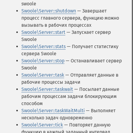
swoole
Swoole\Server::shutdown
— Завершает
процесс главного сервера, функцию можно
вызывать в рабочих процессах
Swoole\Server::start
— Запускает сервер
Swoole
Swoole\Server::stats
— Получает статистику
сервера Swoole
Swoole\Server::stop
— Останавливает сервер
Swoole
Swoole\Server::task
— Отправляет данные в
рабочие процессы задачи
Swoole\Server::taskwait
— Посылает данные
рабочим процессам задачи блокирующим
способом
Swoole\Server::taskWaitMulti
— Выполняет
несколько задач одновременно
Swoole\Server::tick
— Повторяет данную
функцию в каждый заданный интервал