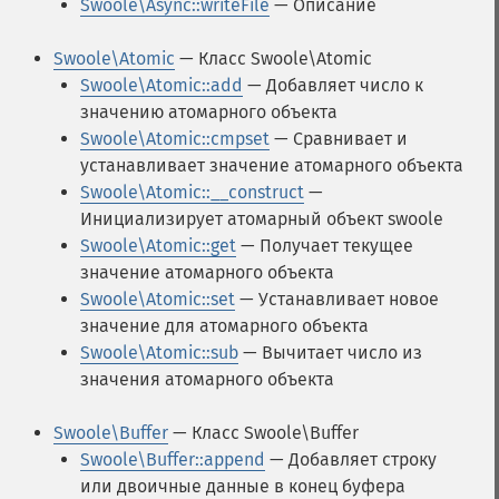
Swoole\Async::writeFile
— Описание
Swoole\Atomic
— Класс Swoole\Atomic
Swoole\Atomic::add
— Добавляет число к
значению атомарного объекта
Swoole\Atomic::cmpset
— Сравнивает и
устанавливает значение атомарного объекта
Swoole\Atomic::__construct
—
Инициализирует атомарный объект swoole
Swoole\Atomic::get
— Получает текущее
значение атомарного объекта
Swoole\Atomic::set
— Устанавливает новое
значение для атомарного объекта
Swoole\Atomic::sub
— Вычитает число из
значения атомарного объекта
Swoole\Buffer
— Класс Swoole\Buffer
Swoole\Buffer::append
— Добавляет строку
или двоичные данные в конец буфера