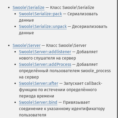
Swoole\Serialize
— Класс Swoole\Serialize
Swoole\Serialize::pack
— Сериализовать
данные
Swoole\Serialize::unpack
— Десериализовать
данные
Swoole\Server
— Класс Swoole\Server
Swoole\Server::addlistener
— Добавляет
нового слушателя на сервер
Swoole\Server::addProcess
— Добавляет
определённый пользователем swoole_process
на сервер
Swoole\Server::after
— Запускает callback-
функцию по истечении определённого
периода времени
Swoole\Server::bind
— Привязывает
соединение к указанному идентификатору
пользователя