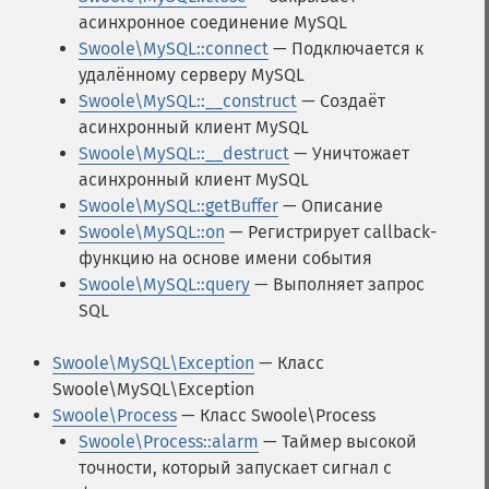
асинхронное соединение MySQL
Swoole\MySQL::connect
— Подключается к
удалённому серверу MySQL
Swoole\MySQL::__construct
— Создаёт
асинхронный клиент MySQL
Swoole\MySQL::__destruct
— Уничтожает
асинхронный клиент MySQL
Swoole\MySQL::getBuffer
— Описание
Swoole\MySQL::on
— Регистрирует callback-
функцию на основе имени события
Swoole\MySQL::query
— Выполняет запрос
SQL
Swoole\MySQL\Exception
— Класс
Swoole\MySQL\Exception
Swoole\Process
— Класс Swoole\Process
Swoole\Process::alarm
— Таймер высокой
точности, который запускает сигнал с