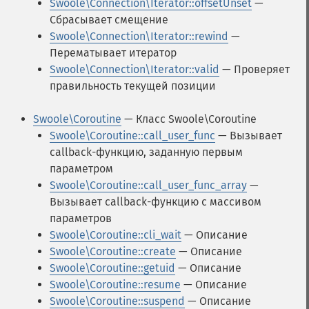
Swoole\Connection\Iterator::offsetUnset
—
Сбрасывает смещение
Swoole\Connection\Iterator::rewind
—
Перематывает итератор
Swoole\Connection\Iterator::valid
— Проверяет
правильность текущей позиции
Swoole\Coroutine
— Класс Swoole\Coroutine
Swoole\Coroutine::call_user_func
— Вызывает
callback-функцию, заданную первым
параметром
Swoole\Coroutine::call_user_func_array
—
Вызывает callback-функцию с массивом
параметров
Swoole\Coroutine::cli_wait
— Описание
Swoole\Coroutine::create
— Описание
Swoole\Coroutine::getuid
— Описание
Swoole\Coroutine::resume
— Описание
Swoole\Coroutine::suspend
— Описание