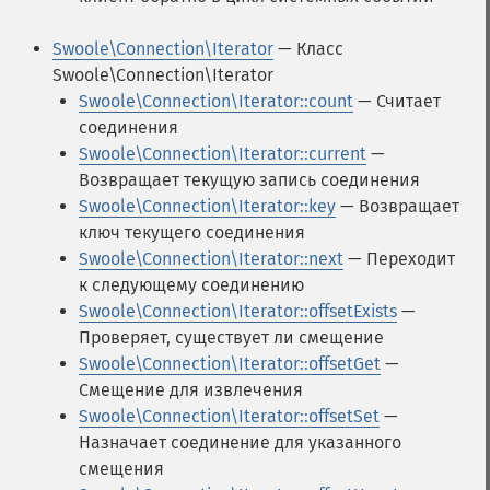
Swoole\Connection\Iterator
— Класс
Swoole\Connection\Iterator
Swoole\Connection\Iterator::count
— Считает
соединения
Swoole\Connection\Iterator::current
—
Возвращает текущую запись соединения
Swoole\Connection\Iterator::key
— Возвращает
ключ текущего соединения
Swoole\Connection\Iterator::next
— Переходит
к следующему соединению
Swoole\Connection\Iterator::offsetExists
—
Проверяет, существует ли смещение
Swoole\Connection\Iterator::offsetGet
—
Смещение для извлечения
Swoole\Connection\Iterator::offsetSet
—
Назначает соединение для указанного
смещения