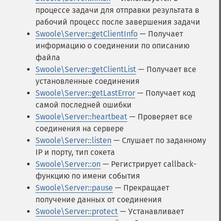
процессе задачи для отправки результата в
рабочий процесс после завершения задачи
Swoole\Server::getClientInfo
— Получает
информацию о соединении по описанию
файла
Swoole\Server::getClientList
— Получает все
установленные соединения
Swoole\Server::getLastError
— Получает код
самой последней ошибки
Swoole\Server::heartbeat
— Проверяет все
соединения на сервере
Swoole\Server::listen
— Слушает по заданному
IP и порту, тип сокета
Swoole\Server::on
— Регистрирует callback-
функцию по имени события
Swoole\Server::pause
— Прекращает
получение данных от соединения
Swoole\Server::protect
— Устанавливает