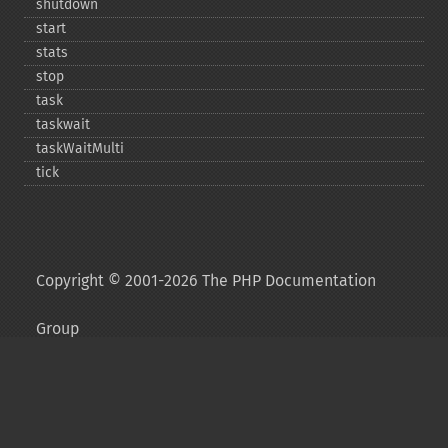
shutdown
start
stats
stop
task
taskwait
taskWaitMulti
tick
Copyright © 2001-2026 The PHP Documentation
Group
My PHP.net
Contact
Other PHP.net sites
Privacy policy