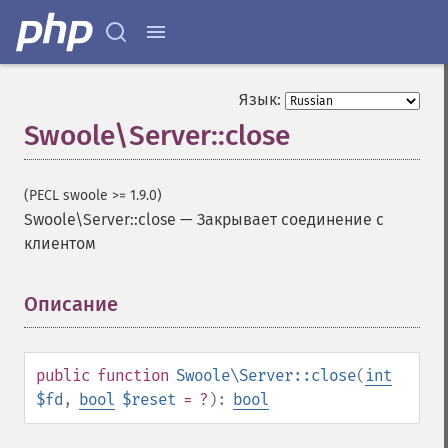
Язык:
Swoole\Server::close
(PECL swoole >= 1.9.0)
Swoole\Server::close
—
Закрывает соединение с
клиентом
Описание
¶
public
function
Swoole\Server::close
(
int
$fd
,
bool
$reset
= ?
):
bool