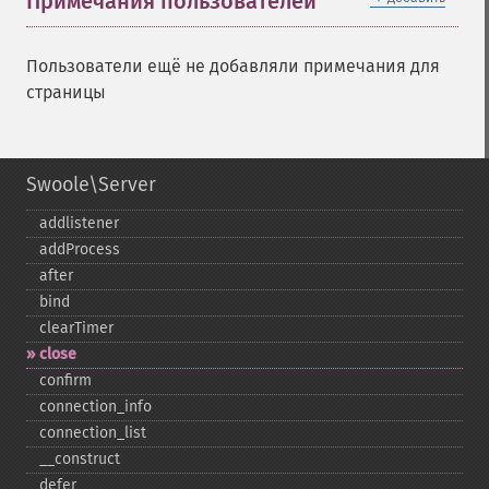
Примечания пользователей
Пользователи ещё не добавляли примечания для
страницы
Swoole\Server
addlistener
addProcess
after
bind
clearTimer
close
confirm
connection_​info
connection_​list
_​_​construct
defer