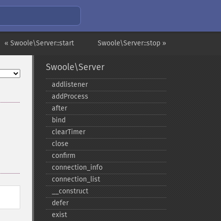
« Swoole\Server::start
Swoole\Server::stop »
Swoole\Server
addlistener
addProcess
after
bind
clearTimer
close
confirm
connection_​info
connection_​list
_​_​construct
defer
exist