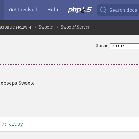
Get Involved
Help
Search docs
базовые модули
Swoole
Swoole\Server
Язык:
сервера Swoole
():
array