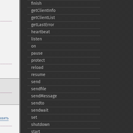
finish
getClientInfo
getClientList
getLastError
heartbeat
listen
on
pause
protect
reload
resume
send
sendfile
sendMessage
sendto
sendwait
set
авить
shutdown
start