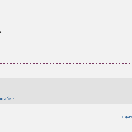
.
ошибке
＋
Доб