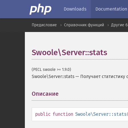
Downloads
Documentation
Предисловие
Справочник функций
Другие 
Swoole\Server::stats
(PECL swoole >= 1.9.0)
Swoole\Server::stats
—
Получает статистику 
Описание
¶
public
function
Swoole\Server::stats