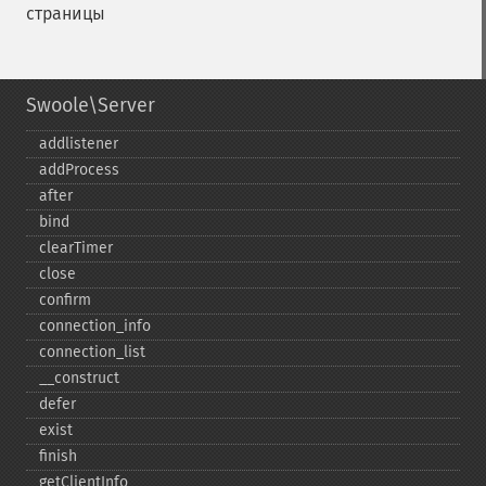
страницы
Swoole\Server
addlistener
addProcess
after
bind
clearTimer
close
confirm
connection_​info
connection_​list
_​_​construct
defer
exist
finish
getClientInfo