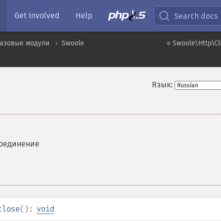
Get Involved
Help
Search docs
базовые модули
Swoole
« Swoole\Http\Cli
Язык:
соединение
close
():
void