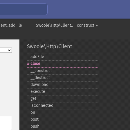
ent::addFile
Swoole\Http\Client::__construct »
Swoole\Http\Client
addFile
close
_​_​construct
_​_​destruct
download
execute
get
isConnected
on
post
push