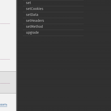
set
setCookies
setData
setHeaders
setMethod
upgrade
авить