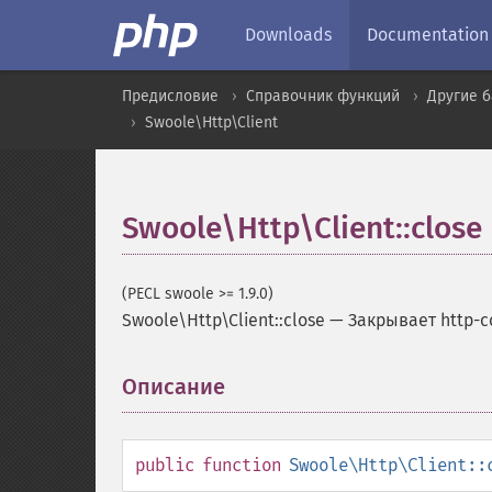
Downloads
Documentation
Предисловие
Справочник функций
Другие 
Swoole\Http\Client
Swoole\Http\Client::close
(PECL swoole >= 1.9.0)
Swoole\Http\Client::close
—
Закрывает http-
Описание
¶
public
function
Swoole\Http\Client::