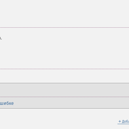
.
ошибке
＋
Доб