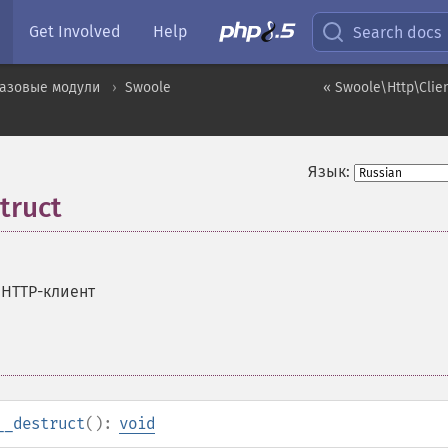
Get Involved
Help
Search docs
базовые модули
Swoole
« Swoole\Http\Clien
Язык:
truct
 HTTP-клиент
__destruct
():
void