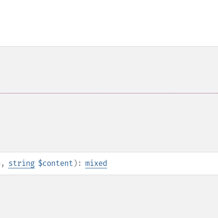
e
,
string
$content
):
mixed