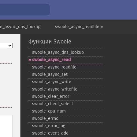
le_async_dns_lookup
swoole_async_readfile »
Функции Swoole
swoole_​async_​dns_​lookup
swoole_​async_​read
swoole_​async_​readfile
swoole_​async_​set
swoole_​async_​write
swoole_​async_​writefile
swoole_​clear_​error
swoole_​client_​select
swoole_​cpu_​num
swoole_​errno
swoole_​error_​log
swoole_​event_​add