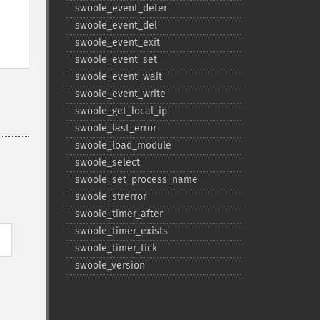
swoole_​event_​defer
swoole_​event_​del
swoole_​event_​exit
swoole_​event_​set
swoole_​event_​wait
swoole_​event_​write
swoole_​get_​local_​ip
swoole_​last_​error
swoole_​load_​module
swoole_​select
swoole_​set_​process_​name
swoole_​strerror
swoole_​timer_​after
swoole_​timer_​exists
swoole_​timer_​tick
swoole_​version