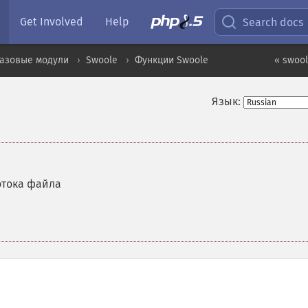
Get Involved
Help
Search docs
базовые модули
Swoole
Функции Swoole
« swoo
Язык:
отока файла