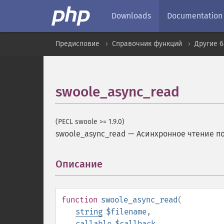
Downloads
Documentation
Предисловие
Справочник функций
Другие 
swoole_async_read
(PECL swoole >= 1.9.0)
swoole_async_read
—
Асинхронное чтение п
Описание
¶
function
swoole_async_read
(
string
$filename
,
callable
$callback
,