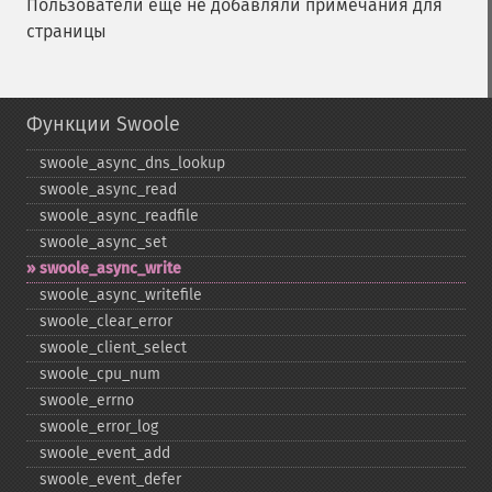
Пользователи ещё не добавляли примечания для
страницы
Функции Swoole
swoole_​async_​dns_​lookup
swoole_​async_​read
swoole_​async_​readfile
swoole_​async_​set
swoole_​async_​write
swoole_​async_​writefile
swoole_​clear_​error
swoole_​client_​select
swoole_​cpu_​num
swoole_​errno
swoole_​error_​log
swoole_​event_​add
swoole_​event_​defer