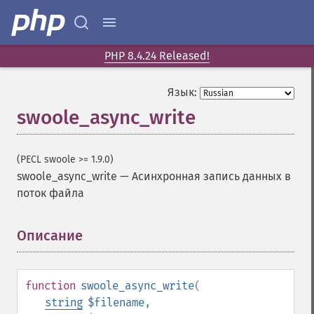
PHP 8.4.24 Released!
Язык:
swoole_async_write
(PECL swoole >= 1.9.0)
swoole_async_write
—
Асинхронная запись данных в
поток файла
Описание
¶
function
swoole_async_write
(
string
$filename
,