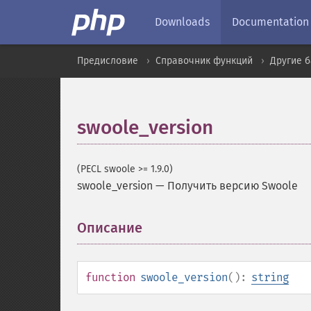
Downloads
Documentation
Предисловие
Справочник функций
Другие 
swoole_version
(PECL swoole >= 1.9.0)
swoole_version
—
Получить версию Swoole
Описание
¶
function
swoole_version
():
string