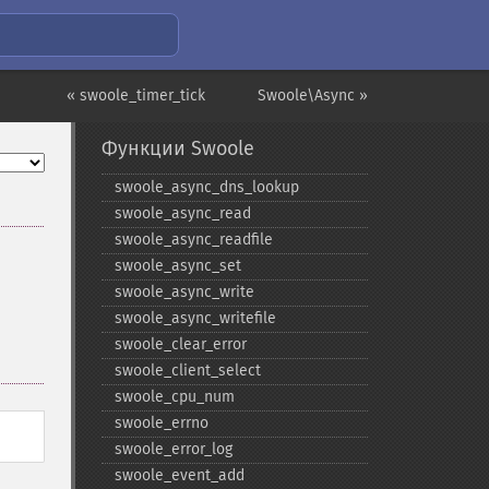
« swoole_timer_tick
Swoole\Async »
Функции Swoole
swoole_​async_​dns_​lookup
swoole_​async_​read
swoole_​async_​readfile
swoole_​async_​set
swoole_​async_​write
swoole_​async_​writefile
swoole_​clear_​error
swoole_​client_​select
swoole_​cpu_​num
swoole_​errno
swoole_​error_​log
swoole_​event_​add