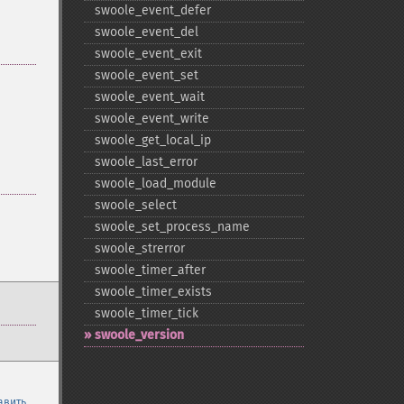
swoole_​event_​defer
swoole_​event_​del
swoole_​event_​exit
swoole_​event_​set
swoole_​event_​wait
swoole_​event_​write
swoole_​get_​local_​ip
swoole_​last_​error
swoole_​load_​module
swoole_​select
swoole_​set_​process_​name
swoole_​strerror
swoole_​timer_​after
swoole_​timer_​exists
swoole_​timer_​tick
swoole_​version
авить