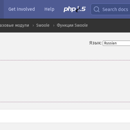
Get Involved
Help
Search docs
базовые модули
Swoole
Функции Swoole
Язык: