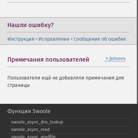
Нашли ошибку?
Инструкция
•
Исправление
•
Сообщение об ошибке
＋
Примечания пользователей
Добавить
Пользователи ещё не добавляли примечания для
страницы
Функции Swoole
swoole_​async_​dns_​lookup
swoole_​async_​read
swoole_​async_​readfile