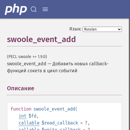
Язык:
swoole_event_add
(PECL swoole >= 1.9.0)
swoole_event_add
—
Добавить новых callback-
функций сокета в цикл событий
Описание
¶
function
swoole_event_add
(
int
$fd
,
callable
$read_callback
= ?
,
callable
$write_callback
= ?
,