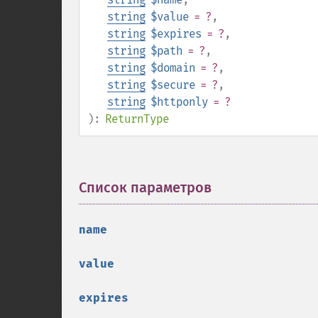
string
$value
= ?
,
string
$expires
= ?
,
string
$path
= ?
,
string
$domain
= ?
,
string
$secure
= ?
,
string
$httponly
= ?
):
ReturnType
Список параметров
¶
name
value
expires