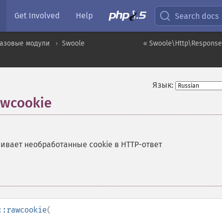
Get Involved
Help
Search docs
базовые модули
Swoole
« Swoole\Http\Response:
Язык:
awcookie
ивает необработанные cookie в HTTP-ответ
::rawcookie
(