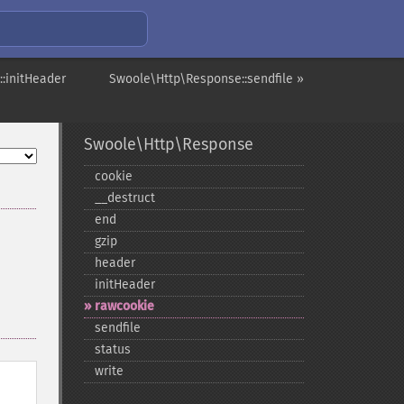
:initHeader
Swoole\Http\Response::sendfile »
Swoole\Http\Response
cookie
_​_​destruct
end
gzip
header
initHeader
rawcookie
sendfile
status
write