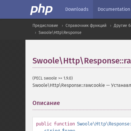
Downloads
Documentation
Предисловие
Справочник функций
Другие 
Swoole\Http\Response
Swoole\Http\Response::r
(PECL swoole >= 1.9.0)
Swoole\Http\Response::rawcookie
—
Устанавл
Описание
¶
public
function
Swoole\Http\Response
string
$name
,