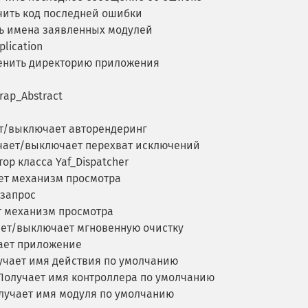
ить код последней ошибки
ь имена заявленных модулей
plication
нить директорию приложения
rap_Abstract
т/выключает авторендеринг
ает/выключает перехват исключений
ор класса Yaf_Dispatcher
т механизм просмотра
запрос
 механизм просмотра
ет/выключает мгновенную очистку
ает приложение
чает имя действия по умолчанию
олучает имя контроллера по умолчанию
учает имя модуля по умолчанию