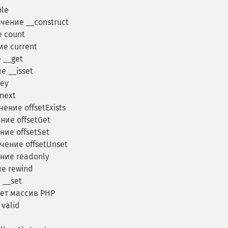
ple
чение __construct
 count
е current
 __get
 __isset
ey
next
ение offsetExists
ие offsetGet
ие offsetSet
ение offsetUnset
ние readonly
е rewind
__set
ет массив PHP
valid