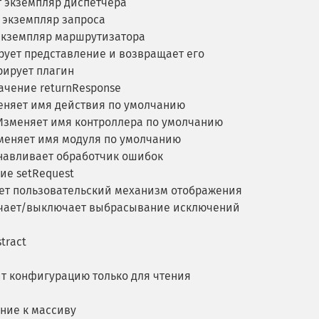
 экземпляр диспетчера
 экземпляр запроса
экземпляр маршрутизатора
ует представление и возвращает его
рирует плагин
чение returnResponse
няет имя действия по умолчанию
зменяет имя контроллера по умолчанию
еняет имя модуля по умолчанию
навливает обработчик ошибок
ие setRequest
ет пользовательский механизм отображения
ает/выключает выбрасывание исключений
tract
т конфигурацию только для чтения
ние к массиву