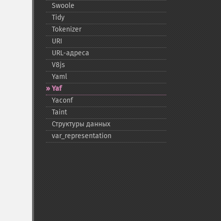
Swoole
Tidy
Tokenizer
URI
URL-​адреса
V8js
Yaml
Yaf
Yaconf
Taint
Структуры данных
var_​representation