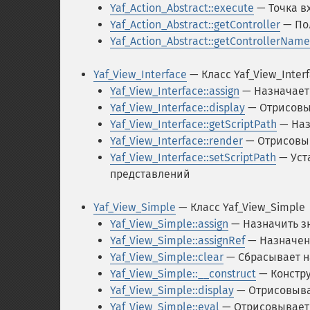
Yaf_Action_Abstract::execute
— Точка вх
Yaf_Action_Abstract::getController
— Пол
Yaf_Action_Abstract::getControllerName
Yaf_View_Interface
— Класс Yaf_View_Inter
Yaf_View_Interface::assign
— Назначает
Yaf_View_Interface::display
— Отрисовы
Yaf_View_Interface::getScriptPath
— Наз
Yaf_View_Interface::render
— Отрисовы
Yaf_View_Interface::setScriptPath
— Уст
представлений
Yaf_View_Simple
— Класс Yaf_View_Simple
Yaf_View_Simple::assign
— Назначить з
Yaf_View_Simple::assignRef
— Назначени
Yaf_View_Simple::clear
— Сбрасывает н
Yaf_View_Simple::__construct
— Констру
Yaf_View_Simple::display
— Отрисовыва
Yaf_View_Simple::eval
— Отрисовывает