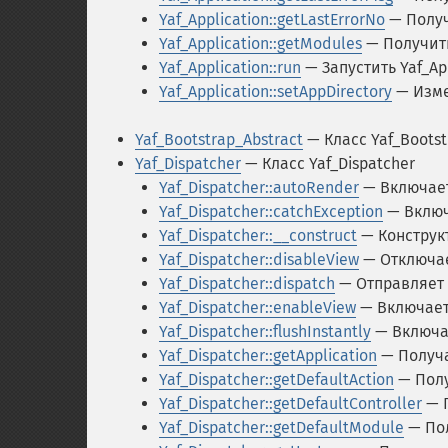
Yaf_Application::getLastErrorNo
— Получ
Yaf_Application::getModules
— Получит
Yaf_Application::run
— Запустить Yaf_Ap
Yaf_Application::setAppDirectory
— Изме
Yaf_Bootstrap_Abstract
— Класс Yaf_Bootst
Yaf_Dispatcher
— Класс Yaf_Dispatcher
Yaf_Dispatcher::autoRender
— Включае
Yaf_Dispatcher::catchException
— Включ
Yaf_Dispatcher::__construct
— Конструкт
Yaf_Dispatcher::disableView
— Отключае
Yaf_Dispatcher::dispatch
— Отправляет 
Yaf_Dispatcher::enableView
— Включает
Yaf_Dispatcher::flushInstantly
— Включа
Yaf_Dispatcher::getApplication
— Получ
Yaf_Dispatcher::getDefaultAction
— Полу
Yaf_Dispatcher::getDefaultController
— П
Yaf_Dispatcher::getDefaultModule
— Пол