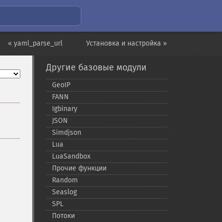
« yaml_parse_url
Установка и настройка »
Другие базовые модули
GeoIP
FANN
Igbinary
JSON
Simdjson
Lua
LuaSandbox
Прочие функции
Random
Seaslog
SPL
Потоки