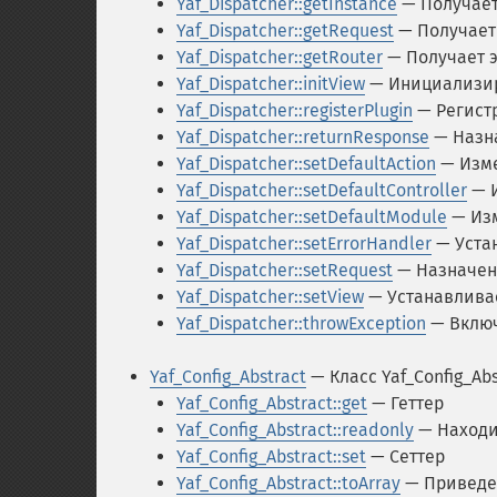
Yaf_Dispatcher::getInstance
— Получает
Yaf_Dispatcher::getRequest
— Получает
Yaf_Dispatcher::getRouter
— Получает 
Yaf_Dispatcher::initView
— Инициализир
Yaf_Dispatcher::registerPlugin
— Регист
Yaf_Dispatcher::returnResponse
— Назна
Yaf_Dispatcher::setDefaultAction
— Изме
Yaf_Dispatcher::setDefaultController
— И
Yaf_Dispatcher::setDefaultModule
— Изм
Yaf_Dispatcher::setErrorHandler
— Уста
Yaf_Dispatcher::setRequest
— Назначен
Yaf_Dispatcher::setView
— Устанавлива
Yaf_Dispatcher::throwException
— Включ
Yaf_Config_Abstract
— Класс Yaf_Config_Abs
Yaf_Config_Abstract::get
— Геттер
Yaf_Config_Abstract::readonly
— Находи
Yaf_Config_Abstract::set
— Сеттер
Yaf_Config_Abstract::toArray
— Приведе