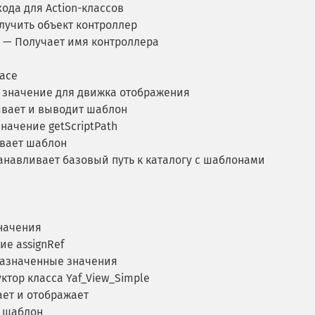
ода для Action-классов
учить объект контроллер
— Получает имя контроллера
face
 значение для движка отображения
вает и выводит шаблон
начение getScriptPath
вает шаблон
анавливает базовый путь к каталогу с шаблонами
начения
е assignRef
азначенные значения
ктор класса Yaf_View_Simple
ет и отображает
 шаблон