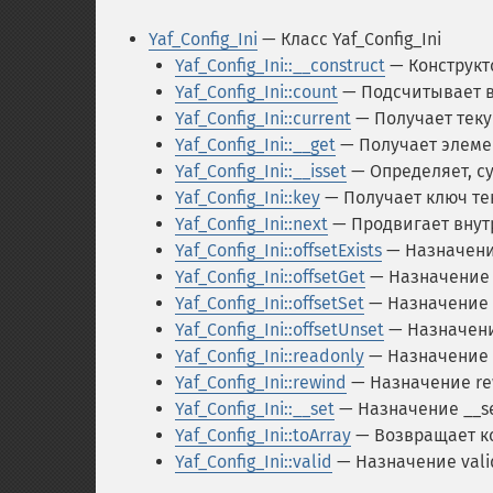
Yaf_Config_Ini
— Класс Yaf_Config_Ini
Yaf_Config_Ini::__construct
— Конструкто
Yaf_Config_Ini::count
— Подсчитывает вс
Yaf_Config_Ini::current
— Получает тек
Yaf_Config_Ini::__get
— Получает элеме
Yaf_Config_Ini::__isset
— Определяет, с
Yaf_Config_Ini::key
— Получает ключ те
Yaf_Config_Ini::next
— Продвигает внут
Yaf_Config_Ini::offsetExists
— Назначение
Yaf_Config_Ini::offsetGet
— Назначение 
Yaf_Config_Ini::offsetSet
— Назначение o
Yaf_Config_Ini::offsetUnset
— Назначени
Yaf_Config_Ini::readonly
— Назначение 
Yaf_Config_Ini::rewind
— Назначение re
Yaf_Config_Ini::__set
— Назначение __s
Yaf_Config_Ini::toArray
— Возвращает к
Yaf_Config_Ini::valid
— Назначение vali