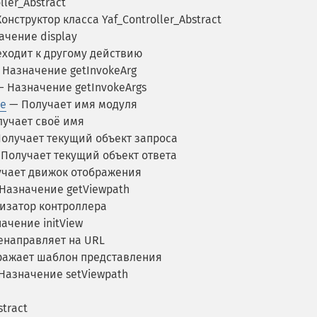
ller_Abstract
онструктор класса Yaf_Controller_Abstract
чение display
ходит к другому действию
Назначение getInvokeArg
 Назначение getInvokeArgs
me
— Получает имя модуля
учает своё имя
олучает текущий объект запроса
Получает текущий объект ответа
чает движок отображения
Назначение getViewpath
затор контроллера
ачение initView
направляет на URL
ажает шаблон представления
Назначение setViewpath
stract