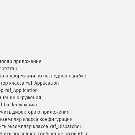
мпляр приложения
otstrap
ка информации по последней ошибке
ор класса Yaf_Application
 Yaf_Application
ачение окружения
allback-функцию
чить директорию приложения
кземпляр класса конфигурации
ть экземпляр класса Yaf_Dispatcher
чить последнее сообщение об ошибке