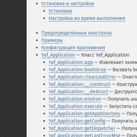
Установка и настройка
Установка
Настройка во время выполнения
Предопределённые константы
Примеры
Конфигурация приложения
Yaf_Application
— Класс Yaf_Application
Yaf_Application::app
— Извлекает экзе
Yaf_Application::bootstrap
— Вызвать bo
Yaf_Application::clearLastError
— Очист
Yaf_Application::__construct
— Конструкт
Yaf_Application::__destruct
— Деструктор
Yaf_Application::environ
— Получить зн
Yaf_Application::execute
— Запустить c
Yaf_Application::getAppDirectory
— Полу
Yaf_Application::getConfig
— Получить э
Yaf_Application::getDispatcher
— Получи
Yaf_Application::getLastErrorMsg
— Полу