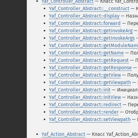
Yaf_Controller_Abstract
— Класс Yaf_Contro
Yaf_Controller_Abstract::__construct
— К
Yaf_Controller_Abstract::display
— Назна
Yaf_Controller_Abstract::forward
— Пере
Yaf_Controller_Abstract::getInvokeArg
— 
Yaf_Controller_Abstract::getInvokeArgs
—
Yaf_Controller_Abstract::getModuleNa
Yaf_Controller_Abstract::getName
— Пол
Yaf_Controller_Abstract::getRequest
— П
Yaf_Controller_Abstract::getResponse
— 
Yaf_Controller_Abstract::getView
— Полу
Yaf_Controller_Abstract::getViewpath
— 
Yaf_Controller_Abstract::init
— Инициали
Yaf_Controller_Abstract::initView
— Назн
Yaf_Controller_Abstract::redirect
— Пере
Yaf_Controller_Abstract::render
— Отобр
Yaf_Controller_Abstract::setViewpath
— 
Yaf_Action_Abstract
— Класс Yaf_Action_Ab