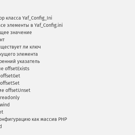
р класса Yaf_Config_Ini
е элементы в Yaf_Config.ini
ущее значение
нт
уществует ли ключ
кущего элемента
ренний указатель
 offsetExists
offsetGet
ffsetSet
е offsetUnset
readonly
wind
et
онфигурацию как массив PHP
d