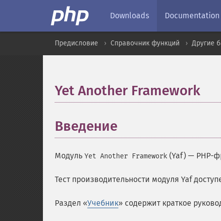
Downloads
Documentation
Предисловие
Справочник функций
Другие 
Yet Another Framework
¶
Введение
¶
Модуль
(
Yaf
) — PHP-
Yet Another Framework
Тест производительности модуля Yaf доступ
Раздел «
Учебник
» содержит краткое руково