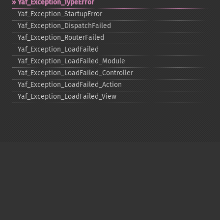
Yaf_​Exception_​TypeError
Yaf_​Exception_​StartupError
Yaf_​Exception_​DispatchFailed
Yaf_​Exception_​RouterFailed
Yaf_​Exception_​LoadFailed
Yaf_​Exception_​LoadFailed_​Module
Yaf_​Exception_​LoadFailed_​Controller
Yaf_​Exception_​LoadFailed_​Action
Yaf_​Exception_​LoadFailed_​View
Copyright © 2001-2026 The PHP Documentation
Group
My PHP.net
Contact
Other PHP.net sites